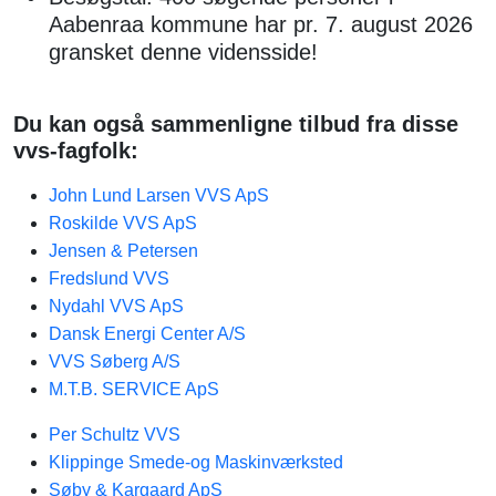
Aabenraa kommune har pr. 7. august 2026
gransket denne vidensside!
Du kan også sammenligne tilbud fra disse
vvs-fagfolk:
John Lund Larsen VVS ApS
Roskilde VVS ApS
Jensen & Petersen​
Fredslund VVS
Nydahl VVS ApS
Dansk Energi Center A/S
VVS Søberg A/S
M.T.B. SERVICE ApS
Per Schultz VVS
Klippinge Smede-og Maskinværksted
Søby & Kargaard ApS