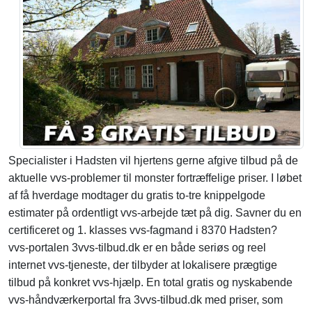
Specialister i Hadsten vil hjertens gerne afgive tilbud på de
aktuelle vvs-problemer til monster fortræffelige priser. I løbet
af få hverdage modtager du gratis to-tre knippelgode
estimater på ordentligt vvs-arbejde tæt på dig. Savner du en
certificeret og 1. klasses vvs-fagmand i 8370 Hadsten?
vvs-portalen 3vvs-tilbud.dk er en både seriøs og reel
internet vvs-tjeneste, der tilbyder at lokalisere prægtige
tilbud på konkret vvs-hjælp. En total gratis og nyskabende
vvs-håndværkerportal fra 3vvs-tilbud.dk med priser, som