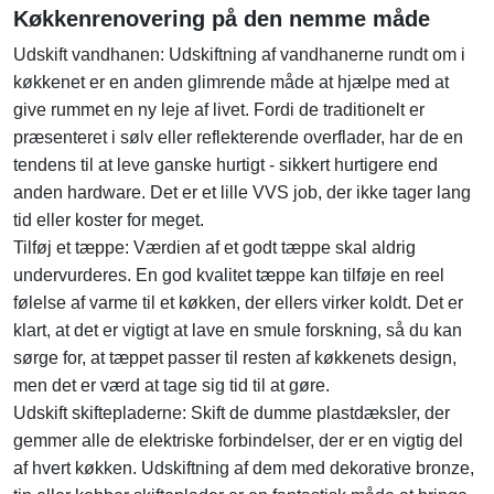
Køkkenrenovering på den nemme måde
Udskift vandhanen: Udskiftning af vandhanerne rundt om i
køkkenet er en anden glimrende måde at hjælpe med at
give rummet en ny leje af livet. Fordi de traditionelt er
præsenteret i sølv eller reflekterende overflader, har de en
tendens til at leve ganske hurtigt - sikkert hurtigere end
anden hardware. Det er et lille VVS job, der ikke tager lang
tid eller koster for meget.
Tilføj et tæppe: Værdien af ​​et godt tæppe skal aldrig
undervurderes. En god kvalitet tæppe kan tilføje en reel
følelse af varme til et køkken, der ellers virker koldt. Det er
klart, at det er vigtigt at lave en smule forskning, så du kan
sørge for, at tæppet passer til resten af ​​køkkenets design,
men det er værd at tage sig tid til at gøre.
Udskift skiftepladerne: Skift de dumme plastdæksler, der
gemmer alle de elektriske forbindelser, der er en vigtig del
af hvert køkken. Udskiftning af dem med dekorative bronze,