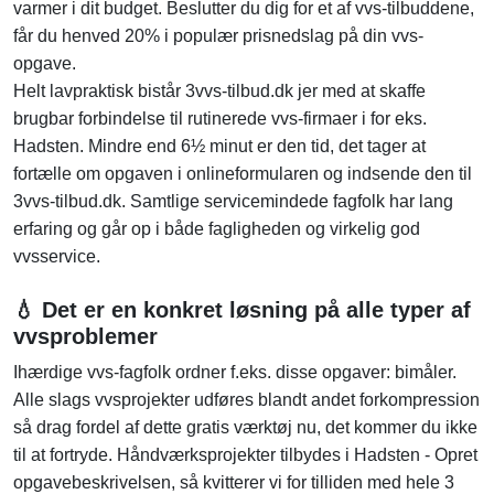
varmer i dit budget. Beslutter du dig for et af vvs-tilbuddene,
får du henved 20% i populær prisnedslag på din vvs-
opgave.
Helt lavpraktisk bistår 3vvs-tilbud.dk jer med at skaffe
brugbar forbindelse til rutinerede vvs-firmaer i for eks.
Hadsten. Mindre end 6½ minut er den tid, det tager at
fortælle om opgaven i onlineformularen og indsende den til
3vvs-tilbud.dk. Samtlige servicemindede fagfolk har lang
erfaring og går op i både fagligheden og virkelig god
vvsservice.
💧 Det er en konkret løsning på alle typer af
vvsproblemer
Ihærdige vvs-fagfolk ordner f.eks. disse opgaver: bimåler.
Alle slags vvsprojekter udføres blandt andet forkompression
så drag fordel af dette gratis værktøj nu, det kommer du ikke
til at fortryde. Håndværksprojekter tilbydes i Hadsten - Opret
opgavebeskrivelsen, så kvitterer vi for tilliden med hele 3