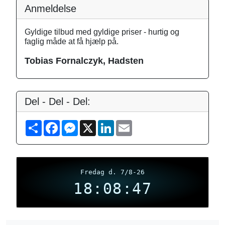
Anmeldelse
Gyldige tilbud med gyldige priser - hurtig og
faglig måde at få hjælp på.
Tobias Fornalczyk, Hadsten
Del - Del - Del:
S
F
M
X
L
E
h
a
e
i
m
a
c
s
n
a
r
e
s
k
i
e
b
e
e
l
o
n
d
o
g
I
Fredag d. 7/8-26
k
e
n
18:08:48
r