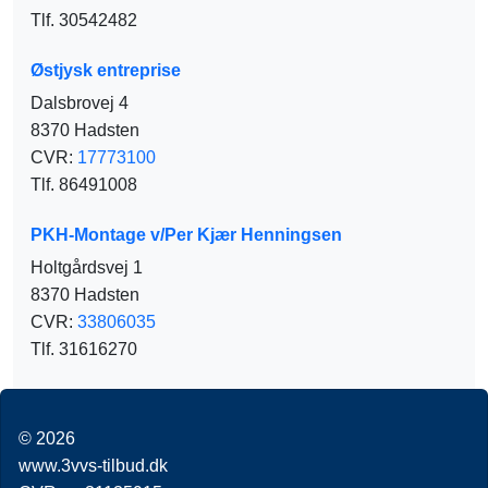
Tlf. 30542482
Østjysk entreprise
Dalsbrovej 4
8370 Hadsten
CVR:
17773100
Tlf. 86491008
PKH-Montage v/Per Kjær Henningsen
Holtgårdsvej 1
8370 Hadsten
CVR:
33806035
Tlf. 31616270
© 2026
www.3vvs-tilbud.dk