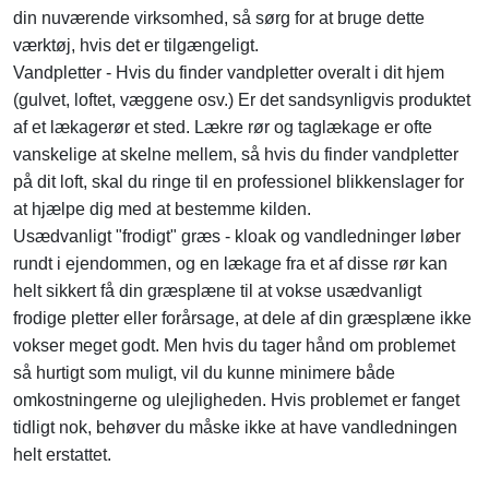
din nuværende virksomhed, så sørg for at bruge dette
værktøj, hvis det er tilgængeligt.
Vandpletter - Hvis du finder vandpletter overalt i dit hjem
(gulvet, loftet, væggene osv.) Er det sandsynligvis produktet
af et lækagerør et sted. Lækre rør og taglækage er ofte
vanskelige at skelne mellem, så hvis du finder vandpletter
på dit loft, skal du ringe til en professionel blikkenslager for
at hjælpe dig med at bestemme kilden.
Usædvanligt "frodigt" græs - kloak og vandledninger løber
rundt i ejendommen, og en lækage fra et af disse rør kan
helt sikkert få din græsplæne til at vokse usædvanligt
frodige pletter eller forårsage, at dele af din græsplæne ikke
vokser meget godt. Men hvis du tager hånd om problemet
så hurtigt som muligt, vil du kunne minimere både
omkostningerne og ulejligheden. Hvis problemet er fanget
tidligt nok, behøver du måske ikke at have vandledningen
helt erstattet.