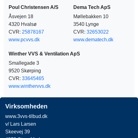
Poul Christensen A/S
Dema Tech ApS
Åsvejen 18
Møllebakken 10
4320 Hvalsø
3540 Lynge
CVR:
25878167
CVR:
32653022
www.pcvvs.dk
www.dematech.dk
Winther VVS & Ventilation ApS
Smallegade 3
9520 Skørping
CVR:
33645465
www.winthervvs.dk
Virksomheden
www.3vvs-tilbud.dk
v/ Lars Larsen
Skeevej 39