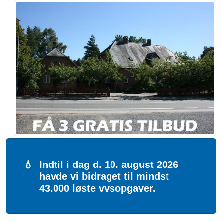
💧
Indtil i dag d. 10. august 2026
havde vi bidraget til mindst
43.000 løste vvsopgaver.