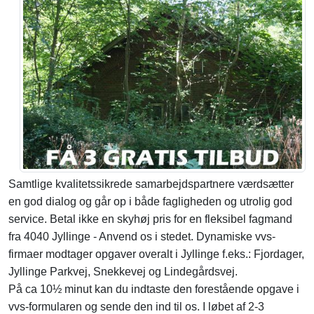
Samtlige kvalitetssikrede samarbejdspartnere værdsætter
en god dialog og går op i både fagligheden og utrolig god
service. Betal ikke en skyhøj pris for en fleksibel fagmand
fra 4040 Jyllinge - Anvend os i stedet. Dynamiske vvs-
firmaer modtager opgaver overalt i Jyllinge f.eks.: Fjordager,
Jyllinge Parkvej, Snekkevej og Lindegårdsvej.
På ca 10½ minut kan du indtaste den forestående opgave i
vvs-formularen og sende den ind til os. I løbet af 2-3