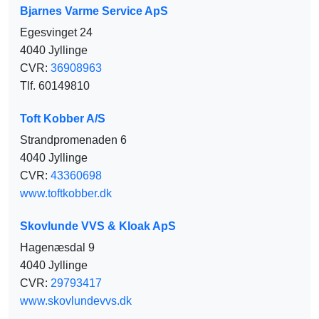
Bjarnes Varme Service ApS
Egesvinget 24
4040 Jyllinge
CVR:
36908963
Tlf. 60149810
Toft Kobber A/S
Strandpromenaden 6
4040 Jyllinge
CVR:
43360698
www.toftkobber.dk
Skovlunde VVS & Kloak ApS
Hagenæsdal 9
4040 Jyllinge
CVR:
29793417
www.skovlundevvs.dk