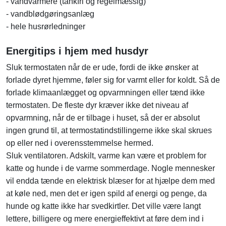
- vandvarmere (tankfri og regelmæssig)
- vandblødgøringsanlæg
- hele husrørledninger
Energitips i hjem med husdyr
Sluk termostaten når de er ude, fordi de ikke ønsker at
forlade dyret hjemme, føler sig for varmt eller for koldt. Så de
forlade klimaanlægget og opvarmningen eller tænd ikke
termostaten. De fleste dyr kræver ikke det niveau af
opvarmning, når de er tilbage i huset, så der er absolut
ingen grund til, at termostatindstillingerne ikke skal skrues
op eller ned i overensstemmelse hermed.
Sluk ventilatoren. Adskilt, varme kan være et problem for
katte og hunde i de varme sommerdage. Nogle mennesker
vil endda tænde en elektrisk blæser for at hjælpe dem med
at køle ned, men det er igen spild af energi og penge, da
hunde og katte ikke har svedkirtler. Det ville være langt
lettere, billigere og mere energieffektivt at føre dem ind i