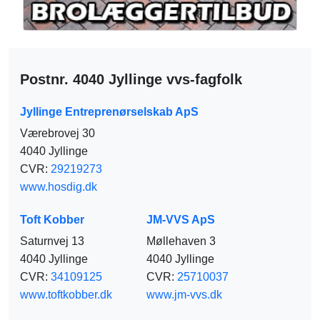
Postnr. 4040 Jyllinge vvs-fagfolk
Jyllinge Entreprenørselskab ApS
Værebrovej 30
4040 Jyllinge
CVR:
29219273
www.hosdig.dk
Toft Kobber
JM-VVS ApS
Saturnvej 13
Møllehaven 3
4040 Jyllinge
4040 Jyllinge
CVR:
34109125
CVR:
25710037
www.toftkobber.dk
www.jm-vvs.dk