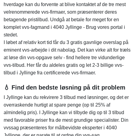
hverdage kan du forvente at blive kontaktet af de tre mest
velrenommerede vvs-firmaer, som præsenterer deres
betagende pristilbud. Undgå at betale for meget for en
komplet vvs-fagmand i 4040 Jyllinge - Brug vores portal i
stedet.
I løbet af relativ kort tid får du 3 gratis gavnlige overslag på
eminent vvs-arbejde i dit nabolag. Det kan virke alt for træls
at løse din vvs-opgave selv - find hellere tre vidunderlige
vvs-tilbud. Her får du aldeles gratis og let 2-3 billige vvs-
tilbud i Jyllinge fra certificerede vvs-firmaer.
💧 Find den bedste løsning på dit problem
I Jyllinge kan du rekvirere 3 tilbud med løsninger, og det er
overraskende hurtigt at spare penge (op til 25% af
almindelig pris). I Jyllinge kan vi tilbyde dig op til 3 tilbud
med favorable priser fra de mest grundige specialister. Din
vvssag præsenteres for målbevidste eksperter i 4040
Jyllinge, der er parate til at ordne din vvs-sag.