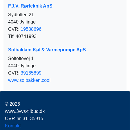
F.J.V. Rørteknik ApS
Sydtoften 21
4040 Jyllinge
CVR:
19588696
Tlf. 40741993
Solbakken Køl & Varmepumpe ApS
Soltoftevej 1
4040 Jyllinge
CVR:
39165899
www.solbakken.cool
© 2026
www.3vvs-tilbud.dk
CVR-nr. 31135915
Kontakt