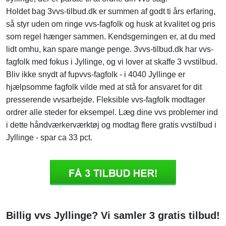
Holdet bag 3vvs-tilbud.dk er summen af godt ti års erfaring,
så styr uden om ringe vvs-fagfolk og husk at kvalitet og pris
som regel hænger sammen. Kendsgerningen er, at du med
lidt omhu, kan spare mange penge. 3vvs-tilbud.dk har vvs-
fagfolk med fokus i Jyllinge, og vi lover at skaffe 3 vvstilbud.
Bliv ikke snydt af fupvvs-fagfolk - i 4040 Jyllinge er
hjælpsomme fagfolk vilde med at stå for ansvaret for dit
presserende vvsarbejde. Fleksible vvs-fagfolk modtager
ordrer alle steder for eksempel. Læg dine vvs problemer ind
i dette håndværkerværktøj og modtag flere gratis vvstilbud i
Jyllinge - spar ca 33 pct.
Billig vvs Jyllinge? Vi samler 3 gratis tilbud!