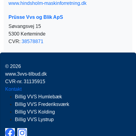
www.hindsholm-maskinforretning.dk
Prüsse Vvs og Blik ApS
Søvangsvej 15
5300 Kerteminde
CVR:
38578871
© 2026
www.3vvs-tilbud.dk
CVR-nr. 31135915
Kontakt
Billig VVS Humlebæk
Billig VVS Frederiksværk
Billig VVS Kolding
Billig VVS Lystrup