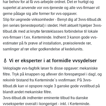
har behov for at få vvs-arbejde ordnet. Det er hurtigt og
superlet at anvende vor vvs-tjeneste og alle vvs-firmaer vil
gerne påtage sig alle former for vvs-opgaver.
Slip for uegnede virksomheder - Benyt dig af 3vvs-tilbud.dk
(en seriøs tjenesteportal) i stedet. Helt aktuelt hjælper 3vvs-
tilbud.dk med at knytte førsteklasses forbindelse til lokale
vvs-firmaer i f.ex. Kerteminde. Indhent 3 kanon gode vvs-
estimater på fx prøve af installation, præisolerede rør,
samlinger af rør eller godkendelse af kedelunits.
💧 Vi er eksperter i at formidle vvsydelser
Veloplagte vvs-fagfolk løser fx disse opgaver: mekaniske
filtre. Tryk på knappen og aflever din forespørgsel i dag!, og
rekvirér bistand fra Kerteminde´s vvsfirmaer. På 3vvs-
tilbud.dk kan vi opspore nogle 3 ganske gode vvstilbud på
blandt andet mekaniske filtre.
3vvs-tilbud.dk indhenter eminente tilbud fra danske
vvseksperter overalt i kongeriget - inkl. i Kerteminde.