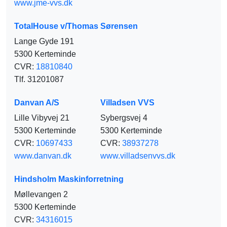
www.jme-vvs.dk
TotalHouse v/Thomas Sørensen
Lange Gyde 191
5300 Kerteminde
CVR:
18810840
Tlf. 31201087
Danvan A/S
Villadsen VVS
Lille Vibyvej 21
Sybergsvej 4
5300 Kerteminde
5300 Kerteminde
CVR:
10697433
CVR:
38937278
www.danvan.dk
www.villadsenvvs.dk
Hindsholm Maskinforretning
Møllevangen 2
5300 Kerteminde
CVR:
34316015