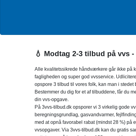
💧 Modtag 2-3 tilbud på vvs -
Alle kvalitetssikrede håndværkere går ikke på
fagligheden og super god vvsservice. Udliciter
opspore 3 tilbud til vores folk, kan man i sted
Bestemmer du dig for et af tilbuddene, får du me
din vvs-opgave.
På 3vvs-tilbud.dk opsporer vi 3 virkelig gode v
beregningsgrundlag, gasvandvarmer, fejlfinding 
med at opnå favorabel rabat (mindst 28 %) på en
vvsopgaver. Via 3vvs-tilbud.dk kan du gratis s