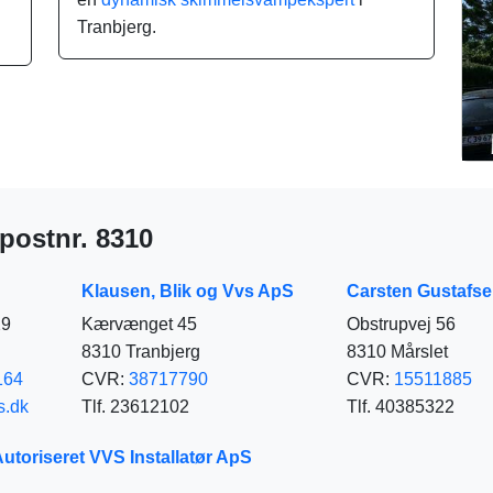
Tranbjerg.
 postnr. 8310
Klausen, Blik og Vvs ApS
Carsten Gustafs
29
Kærvænget 45
Obstrupvej 56
8310 Tranbjerg
8310 Mårslet
164
CVR:
38717790
CVR:
15511885
s.dk
Tlf. 23612102
Tlf. 40385322
utoriseret VVS Installatør ApS