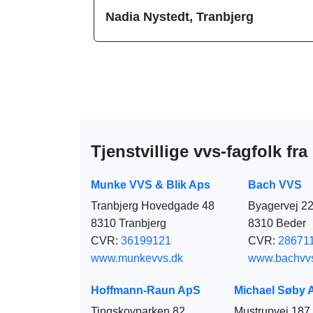
Nadia Nystedt, Tranbjerg
Tjenstvillige vvs-fagfolk fra
Munke VVS & Blik Aps
Bach VVS
Tranbjerg Hovedgade 48
Byagervej 2
8310 Tranbjerg
8310 Beder
CVR:
36199121
CVR:
28671
www.munkevvs.dk
www.bachvv
Hoffmann-Raun ApS
Michael Søby A
Tingskovparken 82
Mustrupvej 187