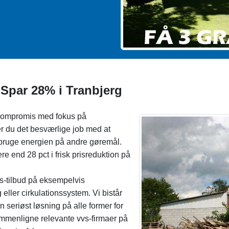
 Spar 28% i Tranbjerg
 kompromis med fokus på
er du det besværlige job med at
et bruge energien på andre gøremål.
re end 28 pct i frisk prisreduktion på
vs-tilbud på eksempelvis
eller cirkulationssystem. Vi bistår
 seriøst løsning på alle former for
ammenligne relevante vvs-firmaer på