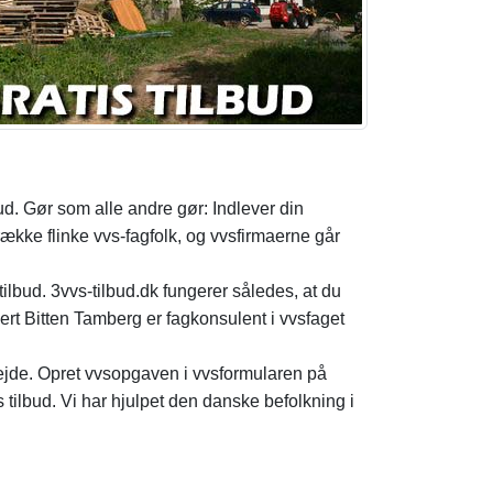
lbud. Gør som alle andre gør: Indlever din
ække flinke vvs-fagfolk, og vvsfirmaerne går
tilbud. 3vvs-tilbud.dk fungerer således, at du
ert Bitten Tamberg er fagkonsulent i vvsfaget
bejde. Opret vvsopgaven i vvsformularen på
s tilbud. Vi har hjulpet den danske befolkning i