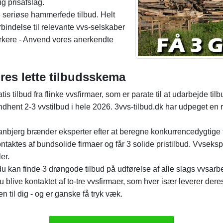
g prisafslag.
 seriøse hammerfede tilbud. Helt
orbindelse til relevante vvs-selskaber
ærkere - Anvend vores anerkendte
res lette tilbudsskema
atis tilbud fra flinke vvsfirmaer, som er parate til at udarbejde ti
hent 2-3 vvstilbud i hele 2026. 3vvs-tilbud.dk har udpeget en r
 Tranbjerg brænder eksperter efter at beregne konkurrencedygtige 
aktes af bundsolide firmaer og får 3 solide pristilbud. Vvseksp
er.
 kan finde 3 drøngode tilbud på udførelse af alle slags vvsar
nu blive kontaktet af to-tre vvsfirmaer, som hver især leverer dere
en til dig - og er ganske få tryk væk.