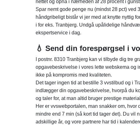
nettet og opnå i nærheden af 28 procent i gunsti
Spar nemt gode penge nu (mindst 28 pct) ved 3
håndgribeligt bistår vi jer med at knytte nyttig f
i for eks. Tranbjerg. Undgå upålidelige håndv
ekspertservice i dag.
💧 Send din forespørgsel i vo
I postnr. 8310 Tranbjerg kan vi tilbyde dig tre gr
opgavebeskrivelse i vores lette webskema og ind
ikke på kompromis med kvaliteten.
Det tager ingen tid at bestille 3 vvstilbud og i
indlægger din opgavebeskrivelse, hvorpå du kont
og taler for, at man altid bruger prestige material
Her er vvswebportalen, man snakker om, hvor du
mindre end 7 min (så kort tid tager det). Du vil 
adskillige år, og vore partnere har tid i kalender