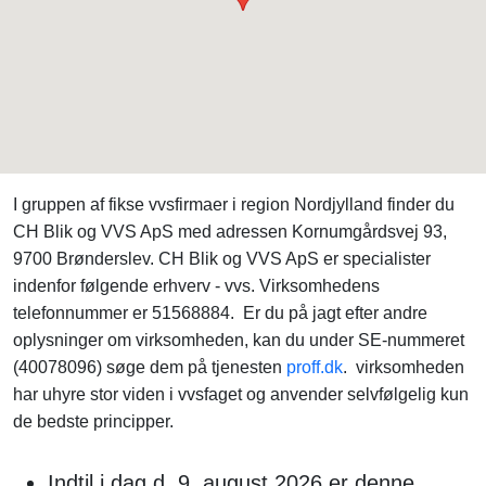
I gruppen af fikse vvsfirmaer i region Nordjylland finder du
CH Blik og VVS ApS med adressen Kornumgårdsvej 93,
9700 Brønderslev. CH Blik og VVS ApS er specialister
indenfor følgende erhverv - vvs. Virksomhedens
telefonnummer er 51568884. Er du på jagt efter andre
oplysninger om virksomheden, kan du under SE-nummeret
(40078096) søge dem på tjenesten
proff.dk
. virksomheden
har uhyre stor viden i vvsfaget og anvender selvfølgelig kun
de bedste principper.
Indtil i dag d. 9. august 2026 er denne