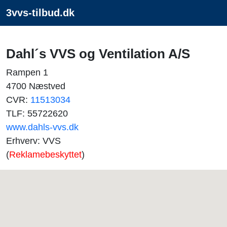
3vvs-tilbud.dk
Dahl´s VVS og Ventilation A/S
Rampen 1
4700 Næstved
CVR:
11513034
TLF: 55722620
www.dahls-vvs.dk
Erhverv: VVS
(
Reklamebeskyttet
)