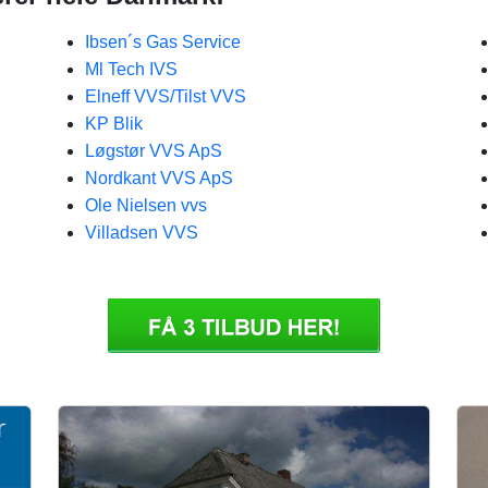
Ibsen´s Gas Service
Ml Tech IVS
Elneff VVS/Tilst VVS
KP Blik
Løgstør VVS ApS
Nordkant VVS ApS
Ole Nielsen vvs
Villadsen VVS