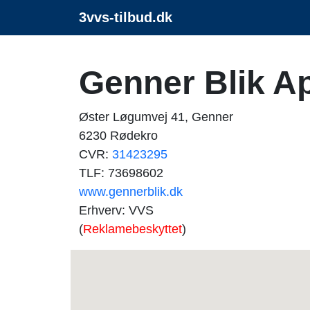
3vvs-tilbud.dk
Genner Blik A
Øster Løgumvej 41, Genner
6230 Rødekro
CVR:
31423295
TLF: 73698602
www.gennerblik.dk
Erhverv: VVS
(
Reklamebeskyttet
)