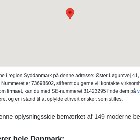
mme i region Syddanmark på denne adresse: Øster Løgumvej 41
VS. Nummeret er 73698602, såfremt du gerne vil kontakte virkso
kta om firmaet, kan du med SE-nummeret 31423295 finde dem på
v
og er i stand til at opfylde ethvert ønsker, som stilles.
 denne oplysningsside bemærket af 149 moderne b
erer hele Danmark: