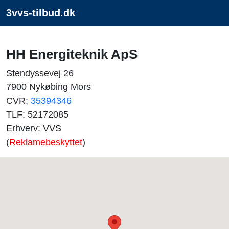
3vvs-tilbud.dk
HH Energiteknik ApS
Stendyssevej 26
7900 Nykøbing Mors
CVR:
35394346
TLF: 52172085
Erhverv: VVS
(
Reklamebeskyttet
)