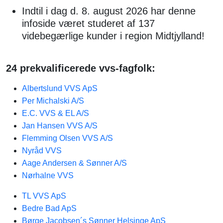
Indtil i dag d. 8. august 2026 har denne
infoside været studeret af 137
videbegærlige kunder i region Midtjylland!
24 prekvalificerede vvs-fagfolk:
Albertslund VVS ApS
Per Michalski A/S
E.C. VVS & EL A/S
Jan Hansen VVS A/S
Flemming Olsen VVS A/S
Nyråd VVS​
Aage Andersen & Sønner A/S
Nørhalne VVS
TL VVS ApS
Bedre Bad ApS
Børge Jacobsen´s Sønner Helsinge ApS