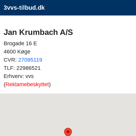
3vvs-tilbud.dk
Jan Krumbach A/S
Brogade 16 E
4600 Køge
CVR:
27095119
TLF: 22986521
Erhverv: vvs
(
Reklamebeskyttet
)