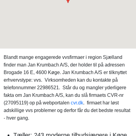
Blandt mange engagerede vvsfirmaer i region Sjælland
finder man Jan Krumbach A/S, der holder til på adressen
Brogade 16 E, 4600 Køge. Jan Krumbach A/S er tilknyttet
erhvervstype: vvs. Virksomheden kan du kontakte på
telefonnummer 22986521. Står du og mangler yderligere
fakta om Jan Krumbach A/S, kan du slå firmaets CVR-nr
(27095119) op på webportalen
cvr.dk
. firmaet har løst
adskillige vvs problemer og derfor får du det bedste resultat
- hver gang.
Tæller: 243 moderne tilbudsjægere i Køge