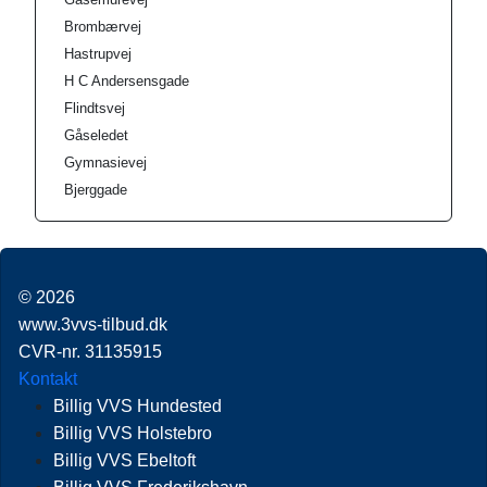
Brombærvej
Hastrupvej
H C Andersensgade
Flindtsvej
Gåseledet
Gymnasievej
Bjerggade
© 2026
www.3vvs-tilbud.dk
CVR-nr. 31135915
Kontakt
Billig VVS Hundested
Billig VVS Holstebro
Billig VVS Ebeltoft