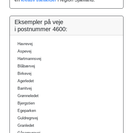
Eksempler på veje
i postnummer 4600:
Havrevej
Aspevej
Hartmannsvej
Blåbærvej
Birkevej
Agerledet
Barritvej
Grønneledet
Bjergstien
Egeparken
Guldregnvej
Granledet
Gåsemurevej