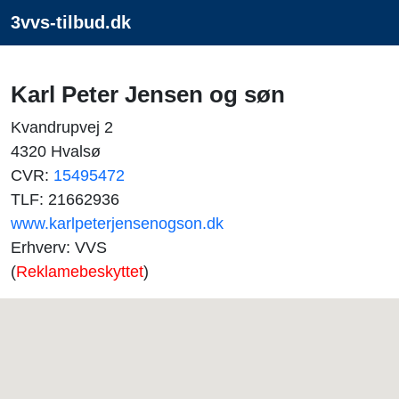
3vvs-tilbud.dk
Karl Peter Jensen og søn
Kvandrupvej 2
4320 Hvalsø
CVR:
15495472
TLF: 21662936
www.karlpeterjensenogson.dk
Erhverv: VVS
(
Reklamebeskyttet
)