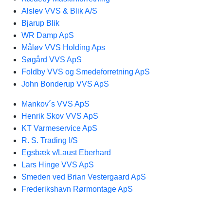
Alslev VVS & Blik A/S
Bjarup Blik
WR Damp ApS
Måløv VVS Holding Aps
Søgård VVS ApS
Foldby VVS og Smedeforretning ApS
John Bonderup VVS ApS
Mankov´s VVS ApS
Henrik Skov VVS ApS
KT Varmeservice ApS
R. S. Trading I/S
Egsbæk v/Laust Eberhard
Lars Hinge VVS ApS
Smeden ved Brian Vestergaard ApS
Frederikshavn Rørmontage ApS