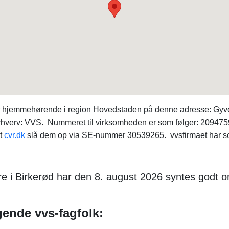
er hjemmehørende i region Hovedstaden på denne adresse: Gyv
hverv: VVS. Nummeret til virksomheden er som følger: 20947598
et
cvr.dk
slå dem op via SE-nummer 30539265. vvsfirmaet har soli
re i Birkerød har den 8. august 2026 syntes godt 
gende vvs-fagfolk: