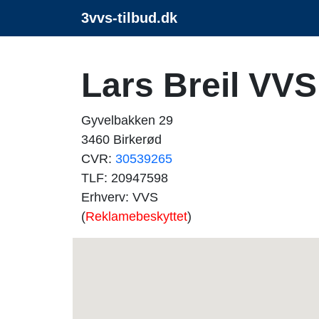
3vvs-tilbud.dk
Lars Breil VV
Gyvelbakken 29
3460 Birkerød
CVR:
30539265
TLF: 20947598
Erhverv: VVS
(
Reklamebeskyttet
)