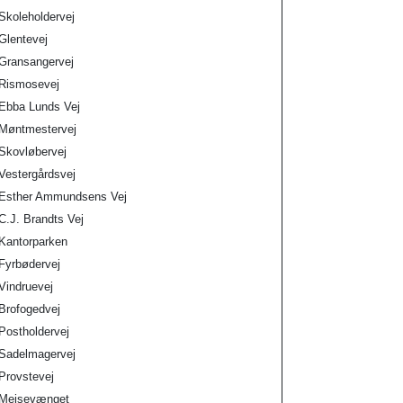
Skoleholdervej
Glentevej
Gransangervej
Rismosevej
Ebba Lunds Vej
Møntmestervej
Skovløbervej
Vestergårdsvej
Esther Ammundsens Vej
C.J. Brandts Vej
Kantorparken
Fyrbødervej
Vindruevej
Brofogedvej
Postholdervej
Sadelmagervej
Provstevej
Mejsevænget