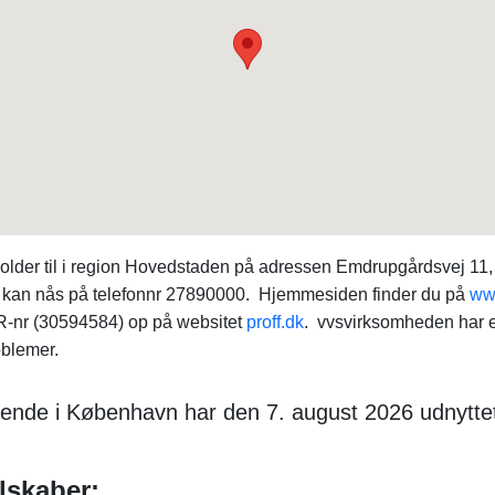
 holder til i region Hovedstaden på adressen Emdrupgårdsvej 1
 kan nås på telefonnr 27890000. Hjemmesiden finder du på
www
VR-nr (30594584) op på websitet
proff.dk
. vvsvirksomheden har e
oblemer.
nde i København har den 7. august 2026 udnyttet 
elskaber: