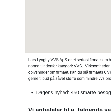
Lars Lyngby VVS ApS er et seriøst firma, som
normalt indenfor kategori: VVS. Virksomheden
oplysninger om firmaet, kan du slå firmaets C
gerne tilbud på såvel større som mindre vvs pr
Dagens nyhed: 450 smarte besøge
Vi anbefaler bl.a. følgende s