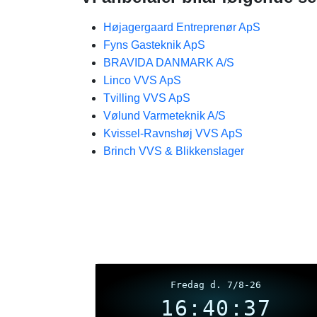
Højagergaard Entreprenør ApS
Fyns Gasteknik​ ApS
BRAVIDA DANMARK A/S
Linco VVS ApS
Tvilling VVS ApS
Vølund Varmeteknik A/S
Kvissel-Ravnshøj VVS ApS
Brinch VVS & Blikkenslager
Fredag d. 7/8-26
16:40:37