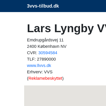
3vvs-tilbud.dk
Lars Lyngby 
Emdrupgårdsvej 11
2400 København NV
CVR:
30594584
TLF: 27890000
www.llvvs.dk
Erhverv: VVS
(
Reklamebeskyttet
)