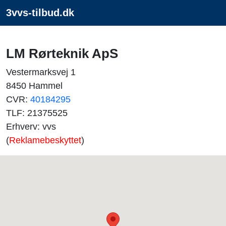
3vvs-tilbud.dk
LM Rørteknik ApS
Vestermarksvej 1
8450 Hammel
CVR:
40184295
TLF: 21375525
Erhverv: vvs
(
Reklamebeskyttet
)