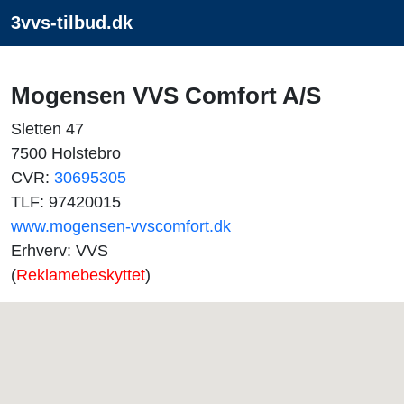
3vvs-tilbud.dk
Mogensen VVS Comfort A/S
Sletten 47
7500 Holstebro
CVR:
30695305
TLF: 97420015
www.mogensen-vvscomfort.dk
Erhverv: VVS
(
Reklamebeskyttet
)