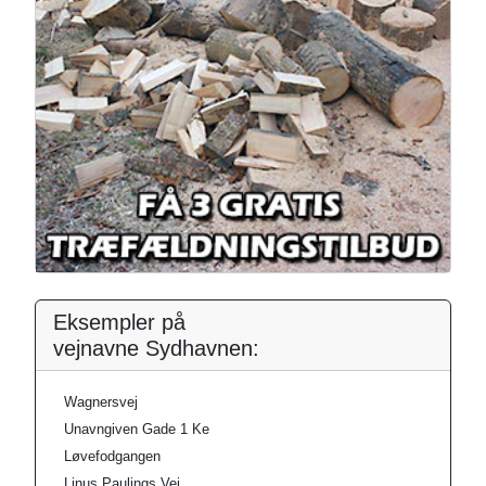
Eksempler på
vejnavne Sydhavnen:
Wagnersvej
Unavngiven Gade 1 Ke
Løvefodgangen
Linus Paulings Vej