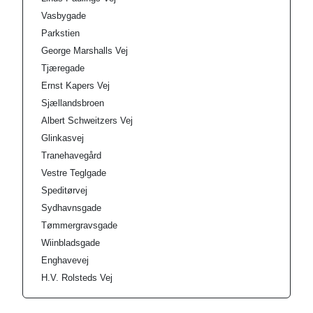
Vasbygade
Parkstien
George Marshalls Vej
Tjæregade
Ernst Kapers Vej
Sjællandsbroen
Albert Schweitzers Vej
Glinkasvej
Tranehavegård
Vestre Teglgade
Speditørvej
Sydhavnsgade
Tømmergravsgade
Wiinbladsgade
Enghavevej
H.V. Rolsteds Vej