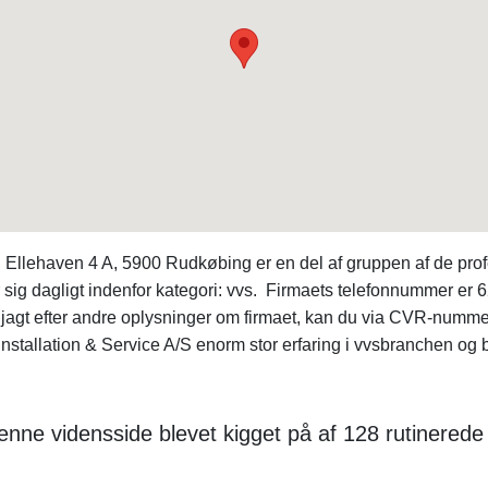
n Ellehaven 4 A, 5900 Rudkøbing er en del af gruppen af de pro
r sig dagligt indenfor kategori: vvs. Firmaets telefonnummer er
 jagt efter andre oplysninger om firmaet, kan du via CVR-numm
nstallation & Service A/S enorm stor erfaring i vvsbranchen og 
enne vidensside blevet kigget på af 128 rutinered