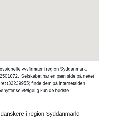
fessionelle vvsfirmaer i region Syddanmark.
 62501072. Selskabet har en pæn side på nettet
eret (33239955) finde dem på internetsiden
benytter selvfølgelig kun de bedste
e danskere i region Syddanmark!