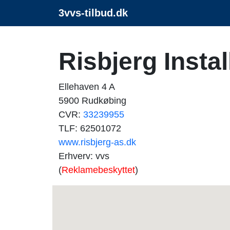
3vvs-tilbud.dk
Risbjerg Insta
Ellehaven 4 A
5900 Rudkøbing
CVR:
33239955
TLF: 62501072
www.risbjerg-as.dk
Erhverv: vvs
(
Reklamebeskyttet
)