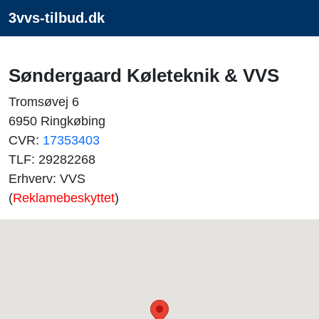
3vvs-tilbud.dk
Søndergaard Køleteknik & VVS
Tromsøvej 6
6950 Ringkøbing
CVR:
17353403
TLF: 29282268
Erhverv: VVS
(
Reklamebeskyttet
)