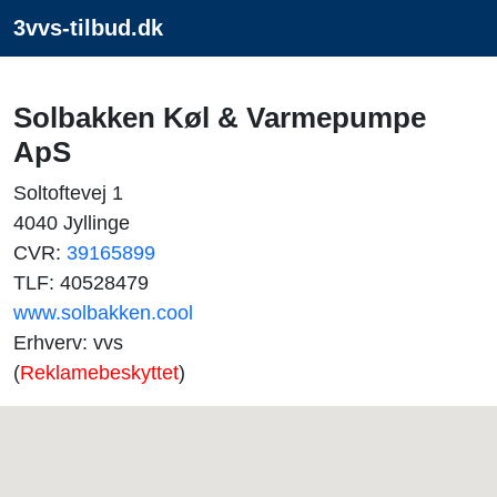
3vvs-tilbud.dk
Solbakken Køl & Varmepumpe
ApS
Soltoftevej 1
4040 Jyllinge
CVR:
39165899
TLF: 40528479
www.solbakken.cool
Erhverv: vvs
(
Reklamebeskyttet
)