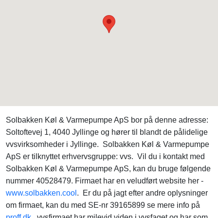
Solbakken Køl & Varmepumpe ApS bor på denne adresse:
Soltoftevej 1, 4040 Jyllinge og hører til blandt de pålidelige
vvsvirksomheder i Jyllinge. Solbakken Køl & Varmepumpe
ApS er tilknyttet erhvervsgruppe: vvs. Vil du i kontakt med
Solbakken Køl & Varmepumpe ApS, kan du bruge følgende
nummer 40528479. Firmaet har en veludført website her -
www.solbakken.cool
. Er du på jagt efter andre oplysninger
om firmaet, kan du med SE-nr 39165899 se mere info på
proff.dk
. vvsfirmaet har milevid viden i vvsfaget og har som