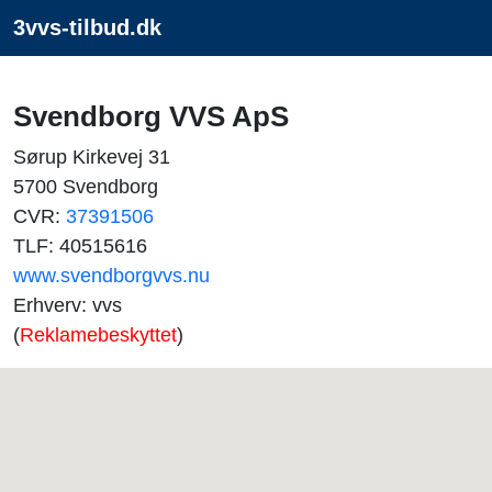
3vvs-tilbud.dk
Svendborg VVS ApS
Sørup Kirkevej 31
5700 Svendborg
CVR:
37391506
TLF: 40515616
www.svendborgvvs.nu
Erhverv: vvs
(
Reklamebeskyttet
)