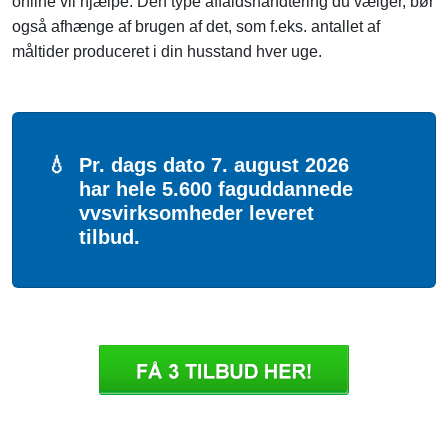
online vil hjælpe. Den type affaldshåndtering du vælger, bør
også afhænge af brugen af ​​det, som f.eks. antallet af
måltider produceret i din husstand hver uge.
💧
Pr. dags dato 7. august 2026
har hele 5.600 faguddannede
vvsvirksomheder leveret
tilbud.