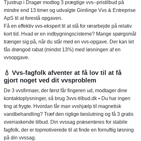
Tjustrup i Dragør modtog 3 prægtige vvs--pristilbud på
mindre end 13 timer og udvalgte Gimlinge Vvs & Entreprise
ApS til at forestå opgaven.
Få en effektiv vvs-ekspert til at stå for rørarbejde på relativ
kort tid. Hvad er en indbygningscisterne? Mange spørgsmål
trænger sig på, når du står med en vvs-opgave. Der kan let
fås drøngod rabat (mindst 13%) med løsningen af en
vvsopgave.
💧 Vvs-fagfolk afventer at få lov til at få
gjort noget ved dit vvsproblem
De 3 vvsfirmaer, der først får fingeren ud, modtager dine
kontaktoplysninger, så brug 3vvs-tilbud.dk • Du har ingen
ting at frygte. Hvordan får man vvshjælp til magnetisk
vandbehandling? Træf den rigtige beslutning og få 3 gratis
overraskende tilbud. Din vvssag præsenteres for stabile
fagfolk, der er topmotiverede til at finde en fornuftig løsning
på din vvssag.