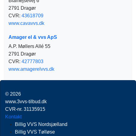
Blåmejsevej 6
2791 Dragør
CVR:
43618709
www.cavavvs.dk
Amager el & vvs ApS
A.P. Møllers Allé 55
2791 Dragør
CVR:
42777803
www.amagerelvvs.dk
© 2026
www.3vvs-tilbud.dk
CVR-nr. 31135915
Kontakt
Billig VVS Nordsjælland
Billig VVS Tølløse