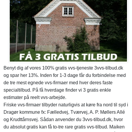
Benyt dig af vores 100% gratis vvs-tjeneste 3vvs-tilbud.dk
og spar her 13%. Inden for 1-3 dage får du forbindelse med
de tre mest egnede vvs-firmaer med hver deres faste
specialtilbud. På få hverdage finder vi 3 gratis enkle
estimater på reelt vvs-arbejde.
Friske vvs-firmaer tilbyder naturligvis at køre fra nord til syd i
Dragør kommune fx: Fælledvej, Tværvej, A. P. Møllers Allé
og Krudttårnsvej. Sådan anvender du 3vvs-tilbud.dk, hvor
du absolut gratis kan få to-tre rare gratis vvs-tilbud. Maiken