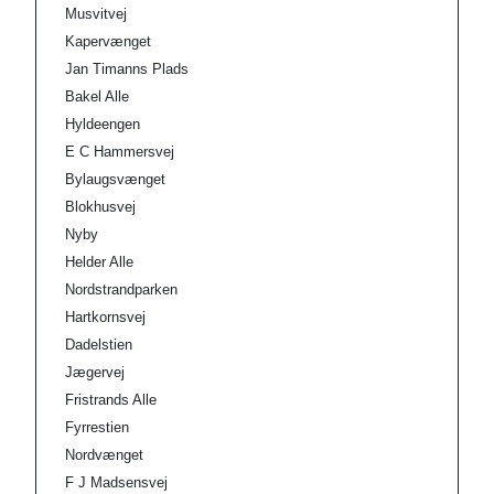
Musvitvej
Kapervænget
Jan Timanns Plads
Bakel Alle
Hyldeengen
E C Hammersvej
Bylaugsvænget
Blokhusvej
Nyby
Helder Alle
Nordstrandparken
Hartkornsvej
Dadelstien
Jægervej
Fristrands Alle
Fyrrestien
Nordvænget
F J Madsensvej