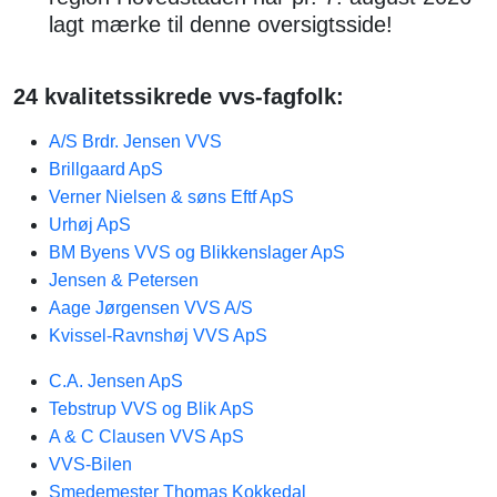
lagt mærke til denne oversigtsside!
24 kvalitetssikrede vvs-fagfolk:
A/S Brdr. Jensen VVS
Brillgaard ApS
Verner Nielsen & søns Eftf ApS
Urhøj ApS
BM Byens VVS og Blikkenslager ApS
Jensen & Petersen​
Aage Jørgensen VVS A/S
Kvissel-Ravnshøj VVS ApS
C.A. Jensen ApS
Tebstrup VVS og Blik ApS
A & C Clausen VVS ApS
VVS-Bilen
Smedemester Thomas Kokkedal