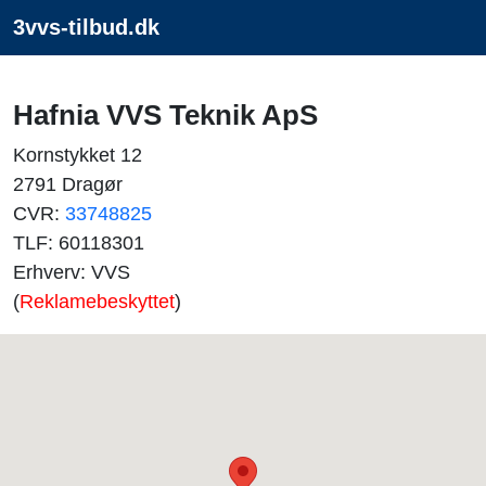
3vvs-tilbud.dk
Hafnia VVS Teknik ApS
Kornstykket 12
2791 Dragør
CVR:
33748825
TLF: 60118301
Erhverv: VVS
(
Reklamebeskyttet
)