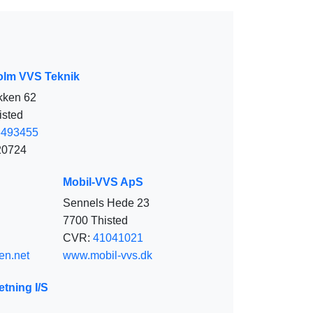
olm VVS Teknik
kken 62
isted
6493455
920724
Mobil-VVS ApS
Sennels Hede 23
7700 Thisted
CVR:
41041021
n.net
www.mobil-vvs.dk
etning I/S