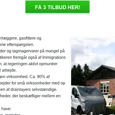
læggere, gasfittere og
mme efterspørgslen.
ejder og tagmagervarer på mangel på
stikeren fremgår også af Immigrations
, at regeringen aktivt opmuntrer
l arbejde.
 egen virksomhed. Ca. 90% af
arbejder for små virksomheder med op
len af ​​drainlayers selvstændige.
heder, der beskæftiger mellem en
l have: