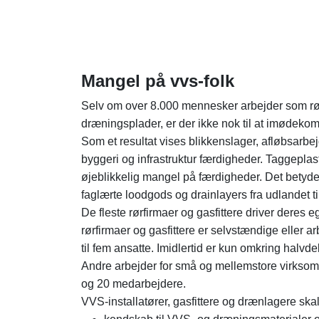
Mangel på vvs-folk
Selv om over 8.000 mennesker arbejder som rør
dræningsplader, er der ikke nok til at imødeko
Som et resultat vises blikkenslager, afløbsarb
byggeri og infrastruktur færdigheder. Taggepla
øjeblikkelig mangel på færdigheder. Det betyder
faglærte loodgods og drainlayers fra udlandet ti
De fleste rørfirmaer og gasfittere driver deres
rørfirmaer og gasfittere er selvstændige eller 
til fem ansatte. Imidlertid er kun omkring halvde
Andre arbejder for små og mellemstore virksom
og 20 medarbejdere.
VVS-installatører, gasfittere og drænlagere ska