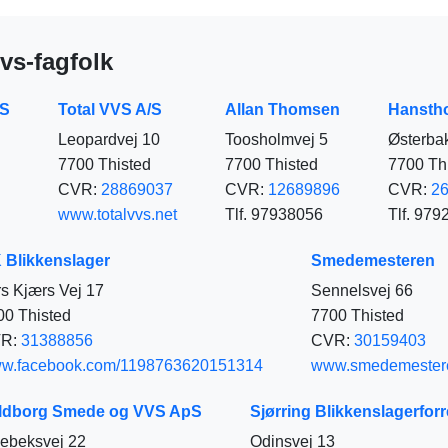
vs-fagfolk
/S
Total VVS A/S
Allan Thomsen
Hansth
Leopardvej 10
Toosholmvej 5
Østerba
7700 Thisted
7700 Thisted
7700 Th
CVR:
28869037
CVR:
12689896
CVR:
2
www.totalvvs.net
Tlf. 97938056
Tlf. 97
 Blikkenslager
Smedemesteren
rs Kjærs Vej 17
Sennelsvej 66
00 Thisted
7700 Thisted
R:
31388856
CVR:
30159403
w.facebook.com/1198763620151314
www.smedemestere
ldborg Smede og VVS ApS
Sjørring Blikkenslagerforr
ebeksvej 22
Odinsvej 13