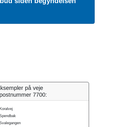
tilbud siden begyndelsen
ksempler på veje
 postnummer 7700:
Koralvej
Spendbak
Svalegangen