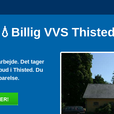
💧Billig VVS Thiste
arbejde. Det tager
lbud i Thisted. Du
parelse.