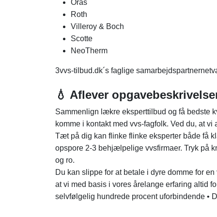
Oras
Roth
Villeroy & Boch
Scotte
NeoTherm
3vvs-tilbud.dk´s faglige samarbejdspartnernetvæ
💧 Aflever opgavebeskrivelsen
Sammenlign lækre eksperttilbud og få bedste kval
komme i kontakt med vvs-fagfolk. Ved du, at vi a
Tæt på dig kan flinke flinke eksperter både få 
opspore 2-3 behjælpelige vvsfirmaer. Tryk på k
og ro.
Du kan slippe for at betale i dyre domme for en 
at vi med basis i vores årelange erfaring altid f
selvfølgelig hundrede procent uforbindende • Der