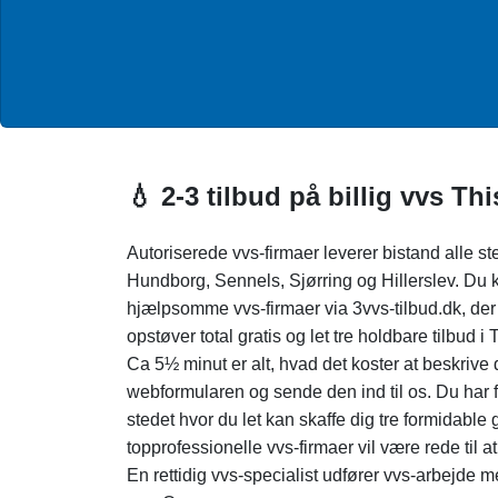
💧 2-3 tilbud på billig vvs Thi
Autoriserede vvs-firmaer leverer bistand alle st
Hundborg, Sennels, Sjørring og Hillerslev. Du k
hjælpsomme vvs-firmaer via 3vvs-tilbud.dk, der 
opstøver total gratis og let tre holdbare tilbud i
Ca 5½ minut er alt, hvad det koster at beskrive
webformularen og sende den ind til os. Du har f
stedet hvor du let kan skaffe dig tre formidable
topprofessionelle vvs-firmaer vil være rede til 
En rettidig vvs-specialist udfører vvs-arbejde 