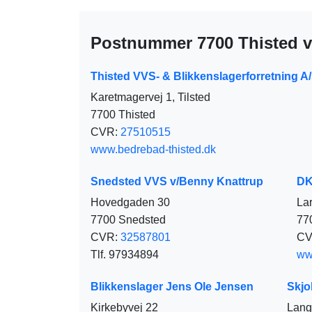
Postnummer 7700 Thisted v
Thisted VVS- & Blikkenslagerforretning A
Karetmagervej 1, Tilsted
7700 Thisted
CVR:
27510515
www.bedrebad-thisted.dk
Snedsted VVS v/Benny Knattrup
DK
Hovedgaden 30
La
7700 Snedsted
77
CVR:
32587801
CV
Tlf. 97934894
ww
Blikkenslager Jens Ole Jensen
Skjo
Kirkebyvej 22
Lang