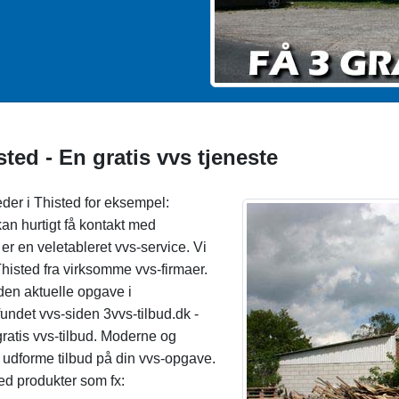
sted - En gratis vvs tjeneste
eder i Thisted for eksempel:
an hurtigt få kontakt med
er en veletableret vvs-service. Vi
 Thisted fra virksomme vvs-firmaer.
 den aktuelle opgave i
undet vvs-siden 3vvs-tilbud.dk -
 gratis vvs-tilbud. Moderne og
at udforme tilbud på din vvs-opgave.
med produkter som fx: