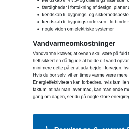
kendskab til VVS- og dræningsmaterialer 
færdigheder i fortolkning af design, planer 
kendskab til bygnings- og sikkerhedsbest
kendskab til bygningskodeksen i forbinde
nogle viden om elektriske systemer.
Vandvarmeomkostninger
Vandvarme kræver, at ovnen skal være på fuld til
helt sikkert en dårlig ide at holde dit vand op
minimere dette på er at udarbejde i forvejen, h
Hvis du bor selv, vil en times varme være mere 
Energieffektiviteten kan forbedres, hvis famil
faktum, at når man laver mad, kan man ende me
gang om dagen, ser du på nogle store energire