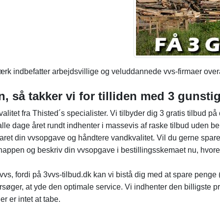
rk indbefatter arbejdsvillige og veluddannede vvs-firmaer overa
, så takker vi for tilliden med 3 gunstig
itet fra Thisted´s specialister. Vi tilbyder dig 3 gratis tilbud 
lle dage året rundt indhenter i massevis af raske tilbud uden be
klaret din vvsopgave og håndtere vandkvalitet. Vil du gerne spar
nappen og beskriv din vvsopgave i bestillingsskemaet nu, hvore
vvs, fordi på 3vvs-tilbud.dk kan vi bistå dig med at spare penge
orsøger, at yde den optimale service. Vi indhenter den billigste pr
 er intet at tabe.