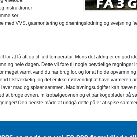
og -metoder
og instruktioner
emmelser
lse med VVS, gasmontering og dræningslodning og svejsning f
t for at få alt op til fuld temperatur. Mens det aldrig er en god 
varmning hele dagen. Dette vil føre til nogle betydelige regninge
vor meget varmt vand du har brug for, og for at holde opvarmnin
end tilstrækkelig, og det er ikke nødvendigt at have varmeren a
ien laver mad og spiser sammen. Madlavningsudgifter kan hæve n
d at bruge ovnen, mikrobølgeovnen og et par kogeplader på sa
gninger! Den bedste måde at undgå dette på er at spise samme