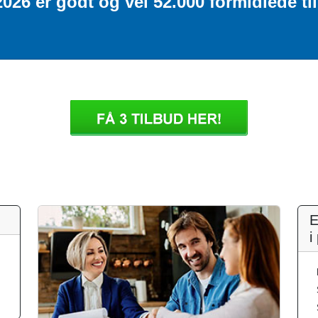
 2026 er godt og vel 52.000 formidlede 
E
i