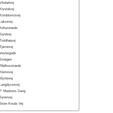
Vilsbølvej
Krystalvej
Kornblomstvej
Laksevej
Kirkestræde
Sandvej
Troldhøjvej
Tjørnevej
Vestergade
Smøgen
Rådhusstræde
Klemsvej
Myntevej
Langdyssevej
P. Madsens Gang
Syrenvej
Store Knuds Vej