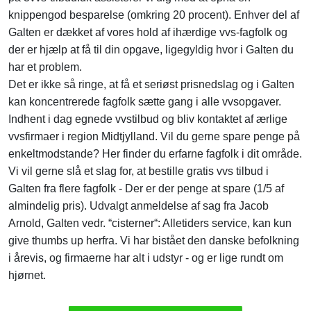
knippengod besparelse (omkring 20 procent). Enhver del af
Galten er dækket af vores hold af ihærdige vvs-fagfolk og
der er hjælp at få til din opgave, ligegyldig hvor i Galten du
har et problem.
Det er ikke så ringe, at få et seriøst prisnedslag og i Galten
kan koncentrerede fagfolk sætte gang i alle vvsopgaver.
Indhent i dag egnede vvstilbud og bliv kontaktet af ærlige
vvsfirmaer i region Midtjylland. Vil du gerne spare penge på
enkeltmodstande? Her finder du erfarne fagfolk i dit område.
Vi vil gerne slå et slag for, at bestille gratis vvs tilbud i
Galten fra flere fagfolk - Der er der penge at spare (1/5 af
almindelig pris). Udvalgt anmeldelse af sag fra Jacob
Arnold, Galten vedr. “cisterner“: Alletiders service, kan kun
give thumbs up herfra. Vi har bistået den danske befolkning
i årevis, og firmaerne har alt i udstyr - og er lige rundt om
hjørnet.