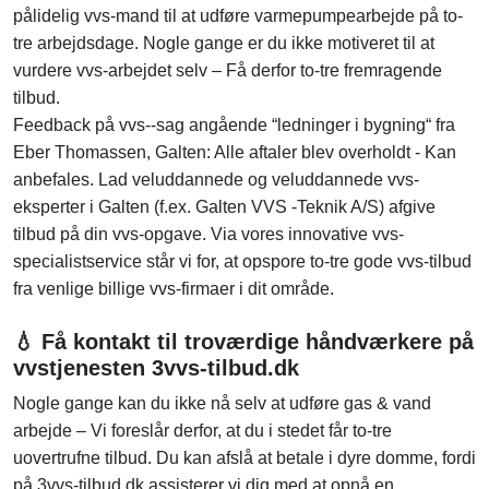
pålidelig vvs-mand til at udføre varmepumpearbejde på to-
tre arbejdsdage. Nogle gange er du ikke motiveret til at
vurdere vvs-arbejdet selv – Få derfor to-tre fremragende
tilbud.
Feedback på vvs--sag angående “ledninger i bygning“ fra
Eber Thomassen, Galten: Alle aftaler blev overholdt - Kan
anbefales. Lad veluddannede og veluddannede vvs-
eksperter i Galten (f.ex. Galten VVS -Teknik A/S) afgive
tilbud på din vvs-opgave. Via vores innovative vvs-
specialistservice står vi for, at opspore to-tre gode vvs-tilbud
fra venlige billige vvs-firmaer i dit område.
💧 Få kontakt til troværdige håndværkere på
vvstjenesten 3vvs-tilbud.dk
Nogle gange kan du ikke nå selv at udføre gas & vand
arbejde – Vi foreslår derfor, at du i stedet får to-tre
uovertrufne tilbud. Du kan afslå at betale i dyre domme, fordi
på 3vvs-tilbud.dk assisterer vi dig med at opnå en