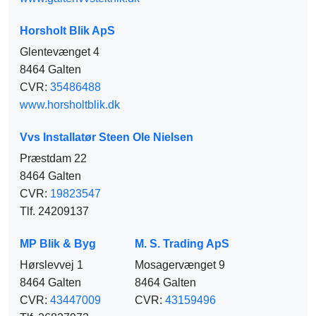
Horsholt Blik ApS
Glentevænget 4
8464 Galten
CVR:
35486488
www.horsholtblik.dk
Vvs Installatør Steen Ole Nielsen
Præstdam 22
8464 Galten
CVR:
19823547
Tlf. 24209137
MP Blik & Byg
M. S. Trading ApS
Hørslevvej 1
Mosagervænget 9
8464 Galten
8464 Galten
CVR:
43447009
CVR:
43159496