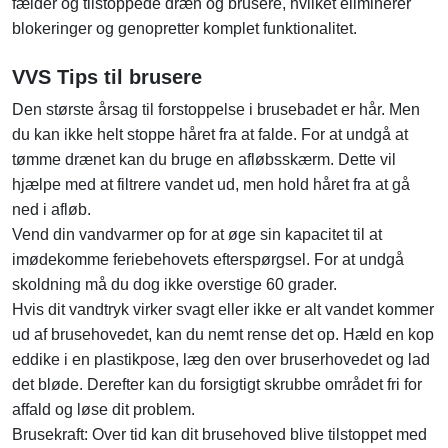
fælder og tilstoppede dræn og brusere, hvilket eliminerer
blokeringer og genopretter komplet funktionalitet.
VVS Tips til brusere
Den største årsag til forstoppelse i brusebadet er hår. Men
du kan ikke helt stoppe håret fra at falde. For at undgå at
tømme drænet kan du bruge en afløbsskærm. Dette vil
hjælpe med at filtrere vandet ud, men hold håret fra at gå
ned i afløb.
Vend din vandvarmer op for at øge sin kapacitet til at
imødekomme feriebehovets efterspørgsel. For at undgå
skoldning må du dog ikke overstige 60 grader.
Hvis dit vandtryk virker svagt eller ikke er alt vandet kommer
ud af brusehovedet, kan du nemt rense det op. Hæld en kop
eddike i en plastikpose, læg den over bruserhovedet og lad
det bløde. Derefter kan du forsigtigt skrubbe området fri for
affald og løse dit problem.
Brusekraft: Over tid kan dit brusehoved blive tilstoppet med