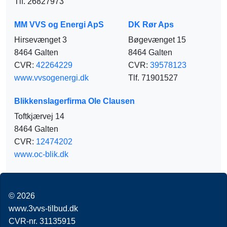
Tlf. 26827973
MM VVS og Energi ApS
DK Rør Aps
Hirsevænget 3
Bøgevænget 15
8464 Galten
8464 Galten
CVR:
42264229
CVR:
39578123
www.vvsogenergi.dk
Tlf. 71901527
Blikkenslagerfirma Ole Clausen
Toftkjærvej 14
8464 Galten
CVR:
12474202
www.oc-blik.dk
© 2026
www.3vvs-tilbud.dk
CVR-nr. 31135915