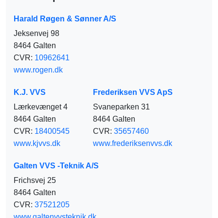
Harald Røgen & Sønner A/S
Jeksenvej 98
8464 Galten
CVR:
10962641
www.rogen.dk
K.J. VVS
Frederiksen VVS ApS
Lærkevænget 4
Svaneparken 31
8464 Galten
8464 Galten
CVR:
18400545
CVR:
35657460
www.kjvvs.dk
www.frederiksenvvs.dk
Galten VVS -Teknik A/S
Frichsvej 25
8464 Galten
CVR:
37521205
www.galtenvvsteknik.dk