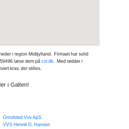
er i region Midtjylland. Firmaet har solid
43159496 læse dem på
cvr.dk
. Med rødder i
rt krav, der stilles.
er i Galten!
Grindsted Vvs ApS
VVS Henrik D. Hansen