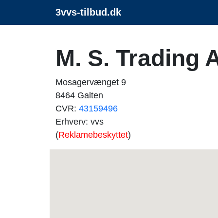
3vvs-tilbud.dk
M. S. Trading 
Mosagervænget 9
8464 Galten
CVR:
43159496
Erhverv: vvs
(
Reklamebeskyttet
)