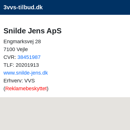
3vvs-tilbud.dk
Snilde Jens ApS
Engmarksvej 28
7100 Vejle
CVR:
38451987
TLF: 20201913
www.snilde-jens.dk
Erhverv: VVS
(
Reklamebeskyttet
)