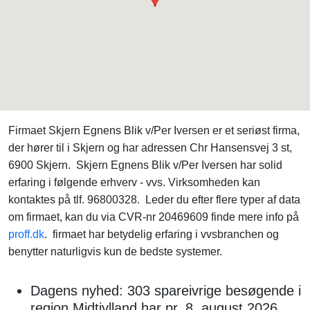
Firmaet Skjern Egnens Blik v/Per Iversen er et seriøst firma,
der hører til i Skjern og har adressen Chr Hansensvej 3 st,
6900 Skjern. Skjern Egnens Blik v/Per Iversen har solid
erfaring i følgende erhverv - vvs. Virksomheden kan
kontaktes på tlf. 96800328. Leder du efter flere typer af data
om firmaet, kan du via CVR-nr 20469609 finde mere info på
proff.dk
. firmaet har betydelig erfaring i vvsbranchen og
benytter naturligvis kun de bedste systemer.
Dagens nyhed: 303 spareivrige besøgende i
region Midtjylland har pr. 8. august 2026