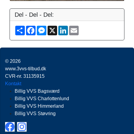
Del - Del - Del:
S
F
M
X
L
E
h
a
e
i
m
a
c
s
n
a
r
e
s
k
i
e
b
e
e
l
o
n
d
o
g
I
© 2026
k
e
n
r
www.3vvs-tilbud.dk
CVR-nr. 31135915
Kontakt
Billig VVS Bagsværd
Billig VVS Charlottenlund
Billig VVS Himmerland
Billig VVS Støvring