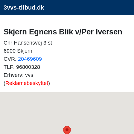
3vvs-tilbud.dk
Skjern Egnens Blik v/Per Iversen
Chr Hansensvej 3 st
6900 Skjern
CVR:
20469609
TLF: 96800328
Erhverv: vvs
(
Reklamebeskyttet
)