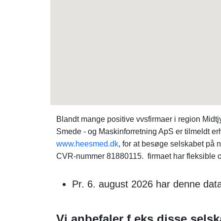
Blandt mange positive vvsfirmaer i region Mid
Smede - og Maskinforretning ApS er tilmeldt erh
www.heesmed.dk
, for at besøge selskabet på
CVR-nummer 81880115. firmaet har fleksible og 
Pr. 6. august 2026 har denne data
Vi anbefaler f.eks disse selsk