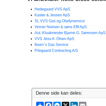
Hedegaard VVS ApS
Kaster & Jessen ApS
SL VVS Gas og Oliefyrservice
Verner Nielsen & søns Eftf ApS
Aut. Kloakmester Bjarne G. Sørensen ApS
VVS Jess A. Olsen ApS
Ibsen´s Gas Service
Pilegaard Contracting A/S
Denne side kan deles:
S
F
M
X
L
E