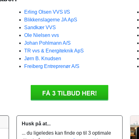
Erling Olsen VVS I/S
Blikkenslagerne JA ApS
Sandkær VVS
Ole Nielsen vvs
Johan Pohlmann A/S
TR vvs & Energiteknik ApS
Jørn B. Knudsen
Freiberg Entreprenør A/S
Husk på at...
... du ligeledes kan finde op til 3 optimale