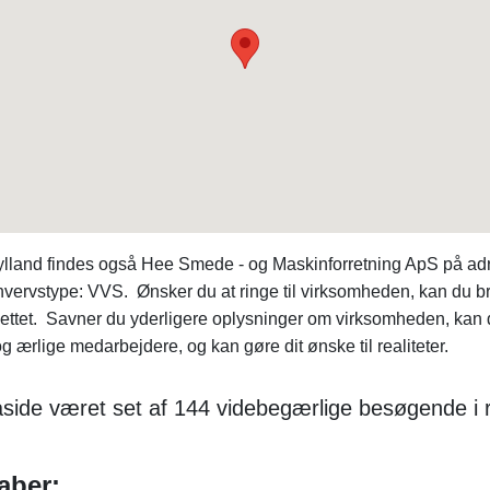
tjylland findes også Hee Smede - og Maskinforretning ApS på 
vervstype: VVS. Ønsker du at ringe til virksomheden, kan du brug
 nettet. Savner du yderligere oplysninger om virksomheden, ka
ærlige medarbejdere, og kan gøre dit ønske til realiteter.
side været set af 144 videbegærlige besøgende i r
aber: