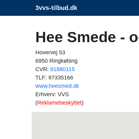
3vvs-tilbud.dk
Hee Smede - o
Hovervej 53
6950 Ringkøbing
CVR:
81880115
TLF: 97335166
www.heesmed.dk
Erhverv: VVS
(
Reklamebeskyttet
)