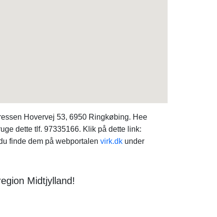
adressen Hovervej 53, 6950 Ringkøbing. Hee
e dette tlf. 97335166. Klik på dette link:
n du finde dem på webportalen
virk.dk
under
egion Midtjylland!