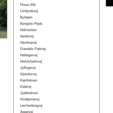
Floras Allé
Limfjordsvej
Byhøjen
Bangsbo Plads
Holmestien
Apollovej
Havdrupvej
Grøndals Parkvej
Haldagervej
Herlufsholmvej
Jyllingevej
Gjorslevvej
Kærholmen
Kaløvej
Jydeholmen
Hvidtjørnevej
Lerchenborgvej
Aggervej