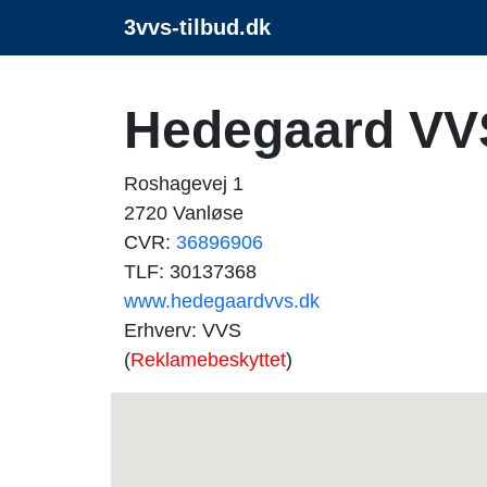
3vvs-tilbud.dk
Hedegaard VV
Roshagevej 1
2720 Vanløse
CVR:
36896906
TLF: 30137368
www.hedegaardvvs.dk
Erhverv: VVS
(
Reklamebeskyttet
)