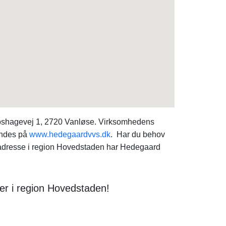
oshagevej 1, 2720 Vanløse. Virksomhedens
indes på
www.hedegaardvvs.dk
. Har du behov
resse i region Hovedstaden har Hedegaard
der i region Hovedstaden!