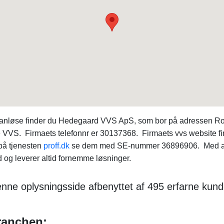
 Vanløse finder du Hedegaard VVS ApS, som bor på adressen R
 VVS. Firmaets telefonnr er 30137368. Firmaets vvs website f
på tjenesten
proff.dk
se dem med SE-nummer 36896906. Med ad
og leverer altid fornemme løsninger.
denne oplysningsside afbenyttet af 495 erfarne kun
branchen: