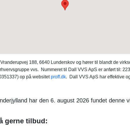
anderupvej 188, 6640 Lunderskov og hører til blandt de virk
vervsgruppe vvs. Nummeret til Dall VVS ApS er anført til: 223
40351337) op på websitet
proff.dk
. Dall VVS ApS har effektive og
nderjylland har den 6. august 2026 fundet denne 
å gerne tilbud: