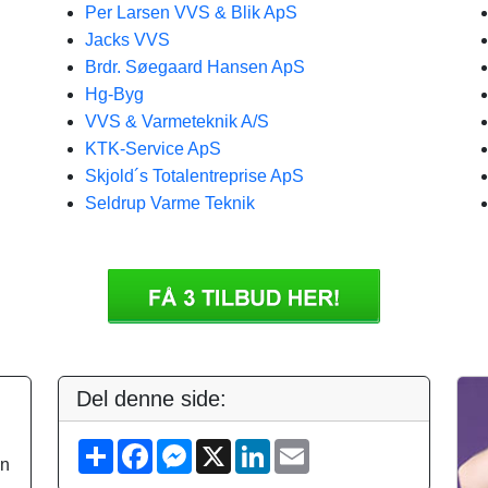
Per Larsen VVS & Blik ApS
Jacks VVS
Brdr. Søegaard Hansen ApS
Hg-Byg
VVS & Varmeteknik A/S
KTK-Service ApS
Skjold´s Totalentreprise ApS
Seldrup Varme Teknik
Del denne side:
S
F
M
X
L
E
on
h
a
e
i
m
a
c
s
n
a