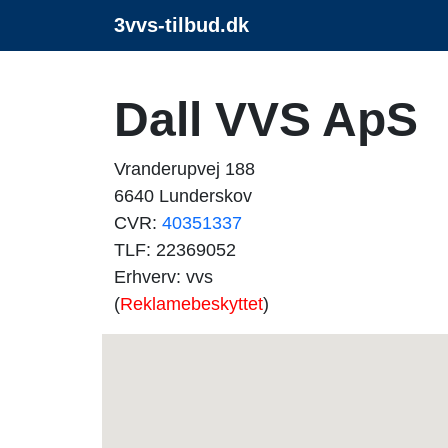
3vvs-tilbud.dk
Dall VVS ApS
Vranderupvej 188
6640 Lunderskov
CVR:
40351337
TLF: 22369052
Erhverv: vvs
(
Reklamebeskyttet
)