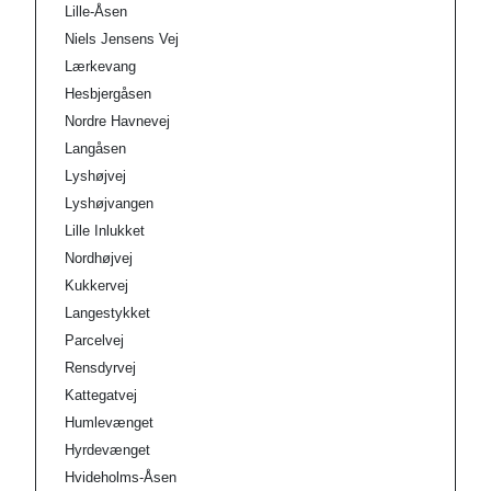
Lille-Åsen
Niels Jensens Vej
Lærkevang
Hesbjergåsen
Nordre Havnevej
Langåsen
Lyshøjvej
Lyshøjvangen
Lille Inlukket
Nordhøjvej
Kukkervej
Langestykket
Parcelvej
Rensdyrvej
Kattegatvej
Humlevænget
Hyrdevænget
Hvideholms-Åsen