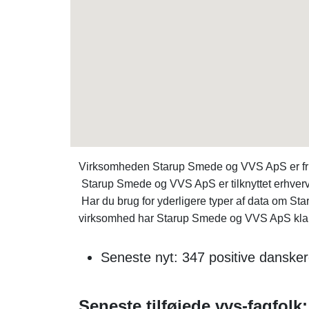
Virksomheden Starup Smede og VVS ApS er fri
Starup Smede og VVS ApS er tilknyttet erhver
Har du brug for yderligere typer af data om
virksomhed har Starup Smede og VVS ApS klare
Seneste nyt: 347 positive danske
Seneste tilføjede vvs-fagfolk: