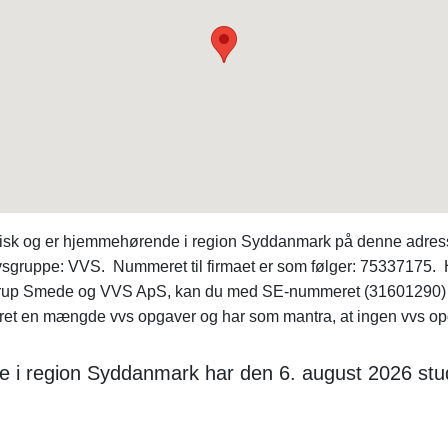
sk og er hjemmehørende i region Syddanmark på denne adress
vsgruppe: VVS. Nummeret til firmaet er som følger: 75337175
 Starup Smede og VVS ApS, kan du med SE-nummeret (31601290)
t en mængde vvs opgaver og har som mantra, at ingen vvs opg
re i region Syddanmark har den 6. august 2026 stu