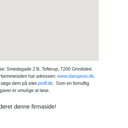
e: Smedegade 2 B, Tofterup, 7200 Grindsted.
. Hjemmesiden har adressen:
www.starupvvs.dk
.
 søge dem på sitet
proff.dk
. Som en fornuftig
aver er umulige at løse.
deret denne firmaside!