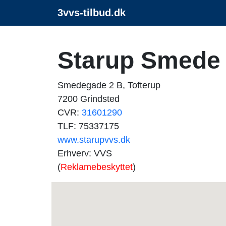
3vvs-tilbud.dk
Starup Smede
Smedegade 2 B, Tofterup
7200 Grindsted
CVR:
31601290
TLF: 75337175
www.starupvvs.dk
Erhverv: VVS
(
Reklamebeskyttet
)