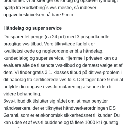
problemet. Vi anstrenger os for dig og opstøver lynhurtigt
hjælp fra Rudkøbing´s vvs-mestre, så indlever
opgavebeskrivelsen på bare 9 min.
Håndelag og super service
Du sparer let penge (ca 24 pct) med 3 prisgodkendte
prægtige vvs tilbud. Vore tilknyttede fagfolk er
kvalitetssikrede og nøgleordene er bl.a håndelag,
kundedialog og super service. Hjemme i privaten kan du
evaluere alle de tilsendte vvs-tilbud og dernæst vælge et af
dem. Vi finder gratis 3 1. klasses tilbud på dit vvs-problem i
dit nabolag fra certificerede vvs-folk. Det tager bare 9 min at
udfylde din opgave i vvs-formularen og afsende den til
videre behandling.
3vvs-tilbud.dk tilslutter sig rådet om, at man benytter
håndværkere, der er tilknyttet håndværkerordningen DS
Garanti, som er et økonomisk sikkerhedsnet til kunder. Du
kan udse et af vvs-tilbuddene og få flere 1000 kr i gunstig