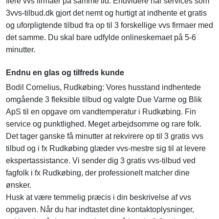
flere vvs firmaer på samme tid. Endvidere har services som
3vvs-tilbud.dk gjort det nemt og hurtigt at indhente et gratis
og uforpligtende tilbud fra op til 3 forskellige vvs firmaer med
det samme. Du skal bare udfylde onlineskemaet på 5-6
minutter.
Endnu en glas og tilfreds kunde
Bodil Cornelius, Rudkøbing: Vores husstand indhentede
omgående 3 fleksible tilbud og valgte Due Varme og Blik
ApS til en opgave om vandtemperatur i Rudkøbing. Fin
service og punktlighed. Meget arbejdsomme og rare folk.
Det tager ganske få minutter at rekvirere op til 3 gratis vvs
tilbud og i fx Rudkøbing glæder vvs-mestre sig til at levere
ekspertassistance. Vi sender dig 3 gratis vvs-tilbud ved
fagfolk i fx Rudkøbing, der professionelt matcher dine
ønsker.
Husk at være temmelig præcis i din beskrivelse af vvs
opgaven. Når du har indtastet dine kontaktoplysninger,