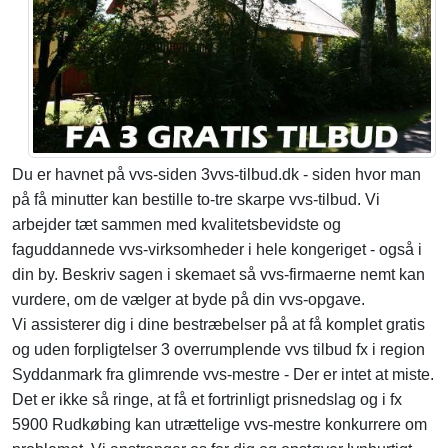
Du er havnet på vvs-siden 3vvs-tilbud.dk - siden hvor man
på få minutter kan bestille to-tre skarpe vvs-tilbud. Vi
arbejder tæt sammen med kvalitetsbevidste og
faguddannede vvs-virksomheder i hele kongeriget - også i
din by. Beskriv sagen i skemaet så vvs-firmaerne nemt kan
vurdere, om de vælger at byde på din vvs-opgave.
Vi assisterer dig i dine bestræbelser på at få komplet gratis
og uden forpligtelser 3 overrumplende vvs tilbud fx i region
Syddanmark fra glimrende vvs-mestre - Der er intet at miste.
Det er ikke så ringe, at få et fortrinligt prisnedslag og i fx
5900 Rudkøbing kan utrættelige vvs-mestre konkurrere om