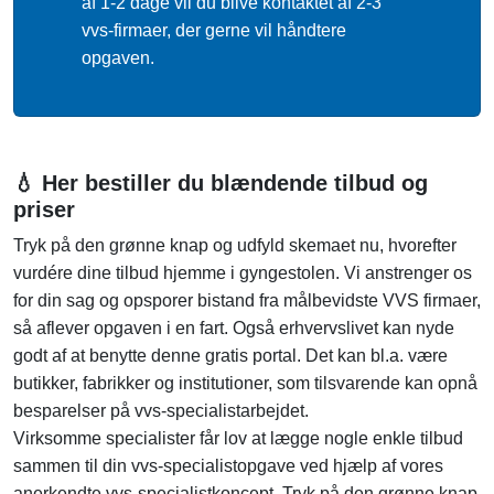
af 1-2 dage vil du blive kontaktet af 2-3
vvs-firmaer, der gerne vil håndtere
opgaven.
💧 Her bestiller du blændende tilbud og
priser
Tryk på den grønne knap og udfyld skemaet nu, hvorefter
vurdére dine tilbud hjemme i gyngestolen. Vi anstrenger os
for din sag og opsporer bistand fra målbevidste VVS firmaer,
så aflever opgaven i en fart. Også erhvervslivet kan nyde
godt af at benytte denne gratis portal. Det kan bl.a. være
butikker, fabrikker og institutioner, som tilsvarende kan opnå
besparelser på vvs-specialistarbejdet.
Virksomme specialister får lov at lægge nogle enkle tilbud
sammen til din vvs-specialistopgave ved hjælp af vores
anerkendte vvs-specialistkoncept. Tryk på den grønne knap