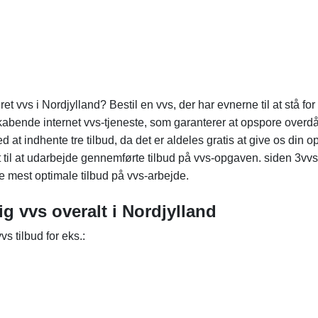
 vvs i Nordjylland? Bestil en vvs, der har evnerne til at stå fo
kabende internet vvs-tjeneste, som garanterer at opspore overdå
ed at indhente tre tilbud, da det er aldeles gratis at give os din 
 til at udarbejde gennemførte tilbud på vvs-opgaven. siden 3vvs
de mest optimale tilbud på vvs-arbejde.
lig vvs overalt i Nordjylland
s tilbud for eks.: