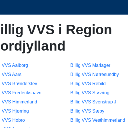
illig VVS i Region
ordjylland
ig VVS Aalborg
Billig VVS Mariager
ig VVS Aars
Billig VVS Nørresundby
ig VVS Brønderslev
Billig VVS Rebild
ig VVS Frederikshavn
Billig VVS Støvring
ig VVS Himmerland
Billig VVS Svenstrup J
ig VVS Hjørring
Billig VVS Sæby
ig VVS Hobro
Billig VVS Vesthimmerland