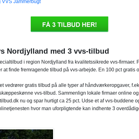
ig VVS Jammerbugt
s Nordjylland med 3 vvs-tilbud
pecialtilbud i region Nordjylland fra kvalitetssikrede vvs-firmaer.
 at finde fremragende tilbud på vvs-arbejde. En 100 pct gratis og ny
et vedrører gratis tilbud på alle typer af håndværkeropgaver, f.eks
skæppeskønne vvs-tilbud. Sammenlign lokale firmaer online og si
tilbud.dk nu og spar hurtigt ca 25 pct. Udse et af vvs-buddene o
onlinetjenesten hvor man uforpligtende kan indhente 3 overdådige