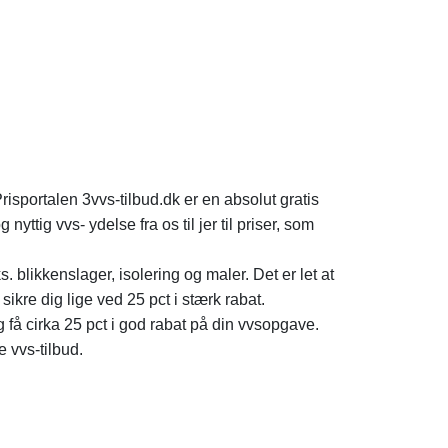
 Prisportalen 3vvs-tilbud.dk er en absolut gratis
ttig vvs- ydelse fra os til jer til priser, som
. blikkenslager, isolering og maler. Det er let at
kre dig lige ved 25 pct i stærk rabat.
g få cirka 25 pct i god rabat på din vvsopgave.
 vvs-tilbud.