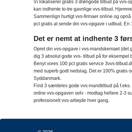
Vi lokaliserer gratis 3 drøngode tilbud på vvs-
kan indhente to-tre gavnlige vvs-tilbud. Hjemm
Sammenlign hurtigt vvs-firmaer online og opnå m
pct gratis at sende din vvs-opgave i udbud. En 10
Det er nemt at indhente 3 før
Opret din vvs-opgave i vvs-mandskemaet (det g
dig 3 absolut gode vvs- tilbud på for eksempel 
Benyt vores 100 pct gratis service 3vvs-tilbud.
med superb godt nedslag. Det er 100% gratis og
Syddanmark.
Find 3 særdeles gode vvs-mandtilbud på f.eks. f
ordne vvs-opgaven selv - modtag hellere 2-3 su
professionelt vvs-arbejde hver gang.