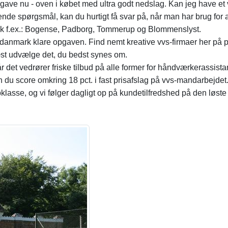
s-opgave nu - oven i købet med ultra godt nedslag. Kan jeg have 
e spørgsmål, kan du hurtigt få svar på, når man har brug for at
ark f.ex.: Bogense, Padborg, Tommerup og Blommenslyst.
ddanmark klare opgaven. Find nemt kreative vvs-firmaer her på 
t udvælge det, du bedst synes om.
år det vedrører friske tilbud på alle former for håndværkerassis
 du score omkring 18 pct. i fast prisafslag på vvs-mandarbejdet. 
opklasse, og vi følger dagligt op på kundetilfredshed på den løst