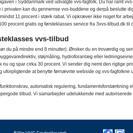
opgaven i Syddanmark ved udvalgte vvs-fagfolk. Du har ramt vvs-
e i privaten kan du gennemse vvs-buddene og derpå beslutte dig 
indst 11 procent i stærk rabat. Vi opkræver ikke noget for arbej
0 procent gratis og førsteklasses service fra 3vvs-tilbud.dk til d
steklasses vvs-tilbud
ør du på mindre end 8 minutter). Ønsker du en troværdig og se
byggevaredirektiv, støjmåling, hydroforanlæg eller ledningsevne
dk nu og spar cirka 30 procent. Vi sender dig nemt den rigtige p
 uforpligtende at benytte førnævnte webside og vvs-fagfolkne ud
unktionskrav, automatisk regulering, fundamentsforstærkning elle
pergode tilbud. Vi samarbejder udelukkende med autoriserede v