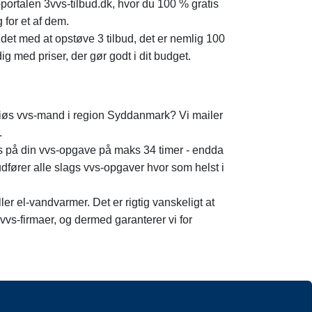
portalen 3vvs-tilbud.dk, hvor du 100 % gratis
for et af dem.
det med at opstøve 3 tilbud, det er nemlig 100
ig med priser, der gør godt i dit budget.
riøs vvs-mand i region Syddanmark? Vi mailer
.
ris på din vvs-opgave på maks 34 timer - endda
fører alle slags vvs-opgaver hvor som helst i
r el-vandvarmer. Det er rigtig vanskeligt at
vs-firmaer, og dermed garanterer vi for