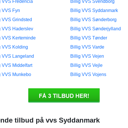
ig VVS Fredericia
Billig VVS Svendborg
ig VVS Fyn
Billig VVS Syddanmark
ig VVS Grindsted
Billig VVS Sønderborg
ig VVS Haderslev
Billig VVS Sønderjylland
ig VVS Kerteminde
Billig VVS Tønder
ig VVS Kolding
Billig VVS Varde
ig VVS Langeland
Billig VVS Vejen
ig VVS Middelfart
Billig VVS Vejle
ig VVS Munkebo
Billig VVS Vojens
alende tilbud på vvs Syddanmark