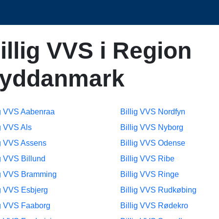
illig VVS i Region
yddanmark
ig VVS Aabenraa
Billig VVS Nordfyn
ig VVS Als
Billig VVS Nyborg
ig VVS Assens
Billig VVS Odense
ig VVS Billund
Billig VVS Ribe
ig VVS Bramming
Billig VVS Ringe
ig VVS Esbjerg
Billig VVS Rudkøbing
ig VVS Faaborg
Billig VVS Rødekro