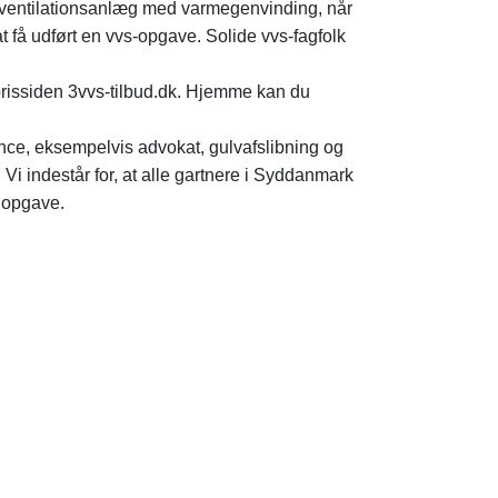
et ventilationsanlæg med varmegenvinding, når
 få udført en vvs-opgave. Solide vvs-fagfolk
prissiden 3vvs-tilbud.dk. Hjemme kan du
tance, eksempelvis advokat, gulvafslibning og
Vi indestår for, at alle gartnere i Syddanmark
e opgave.