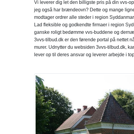
Vi leverer dig let den billigste pris på din vv
jeg også har brændeovn? Dette og mange lignend
modtager ordrer alle steder i region Syddanm
Lad fleksible og godkendte firmaer i region Sy
ganske roligt bedømme vvs-buddene og dernæs
3vvs-tilbud.dk er den førende portal på nettet n
murer. Udnytter du websiden 3vvs-tilbud.dk, kan
lever op til deres ansvar og leverer arbejde i t