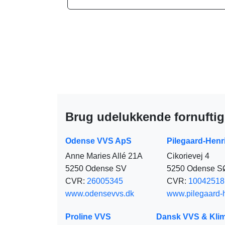
Brug udelukkende fornuftig
Odense VVS ApS
Pilegaard-Henr
Anne Maries Allé 21A
Cikorievej 4
5250 Odense SV
5250 Odense S
CVR:
26005345
CVR:
10042518
www.odensevvs.dk
www.pilegaard-
Proline VVS
Dansk VVS & Klim