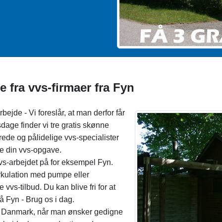
e fra vvs-firmaer fra Fyn
rbejde - Vi foreslår, at man derfor får
dsdage finder vi tre gratis skønne
rede og pålidelige vvs-specialister
re din vvs-opgave.
 vvs-arbejdet på for eksempel Fyn.
rkulation med pumpe eller
 vvs-tilbud. Du kan blive fri for at
å Fyn - Brug os i dag.
s i Danmark, når man ønsker gedigne