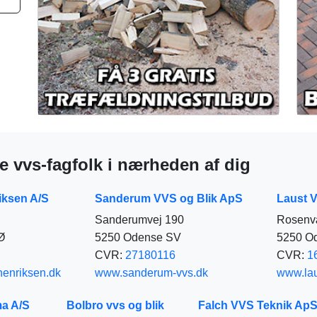
e vvs-fagfolk i nærheden af dig
iksen A/S
Sanderum VVS og Blik ApS
Laust V
Sanderumvej 190
Rosenv
Ø
5250 Odense SV
5250 O
CVR:
27180116
CVR:
1
henriksen.dk
www.sanderum-vvs.dk
www.lau
a A/S
Bolbro vvs og blik
Falch VVS Teknik Ap