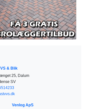
VS & Blik
ænget 25, Dalum
dense SV
6514233
stvvs.dk
S
Venlog ApS