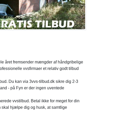
hele året fremsender mængder af håndgribelige
fessionelle vvsfirmaer et relativ godt tilbud
bud. Du kan via 3vvs-tilbud.dk sikre dig 2-3
gmand - på Fyn er der ingen uventede
erede vvstilbud. Betal ikke for meget for din
skal hjælpe dig og husk, at samtlige