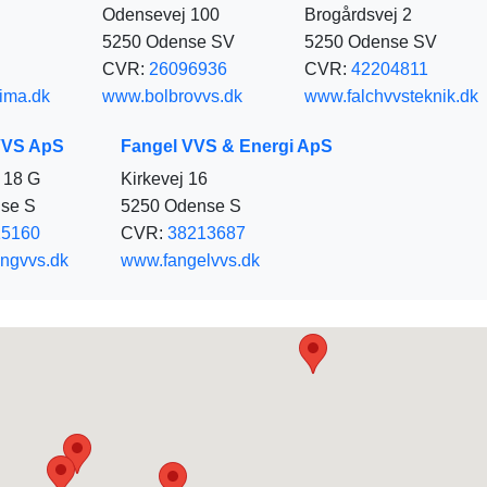
Odensevej 100
Brogårdsvej 2
5250 Odense SV
5250 Odense SV
CVR:
26096936
CVR:
42204811
ima.dk
www.bolbrovvs.dk
www.falchvvsteknik.dk
VVS ApS
Fangel VVS & Energi ApS
 18 G
Kirkevej 16
se S
5250 Odense S
15160
CVR:
38213687
ingvvs.dk
www.fangelvvs.dk