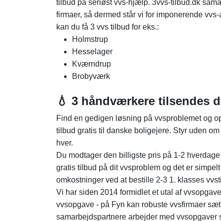
tilbud på seriøst vvs-hjælp. 3vvs-tilbud.dk sam
firmaer, så dermed står vi for imponerende vvs-a
kan du få 3 vvs tilbud for eks.:
Holmstrup
Hesselager
Kværndrup
Brobyværk
💧 3 håndværkere tilsendes 
Find en gedigen løsning på vvsproblemet og opn
tilbud gratis til danske boligejere. Styr uden om
hver.
Du modtager den billigste pris på 1-2 hverdage o
gratis tilbud på dit vvsproblem og det er simpe
omkostninger ved at bestille 2-3 1. klasses vvst
Vi har siden 2014 formidlet et utal af vvsopgave
vvsopgave - på Fyn kan robuste vvsfirmaer sætt
samarbejdspartnere arbejder med vvsopgaver s