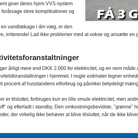
ldent giver deres hjem VVS-system
 forårsage store komplikationer og
 en vandlækage i din væg, er den
, irriterende! Lad ikke problemer med at vokse og ansætte en pål
ivitetsforanstaltninger
r årligt mere end DKK 2.000 for elektricitet, og en nem måde 
vitetsforanstaltninger i hjemmet. I nogle estimater tegner enhed
ti procent af husstandens elforbrug og påvirker betydeligt mængde
er er tilsluttet, forbruges kun en lille smule elektricitet, men a
f" og efterladt i standby. Den omkostningsbevidste, "grønne" hus
r, der virkelig ikke behøver at blive tilsluttet, når de ikke bliv