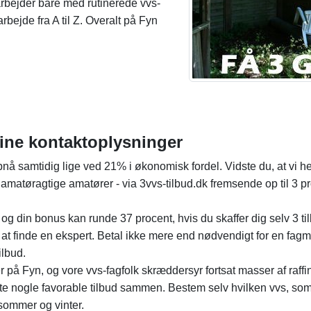
arbejder bare med rutinerede vvs-
rbejde fra A til Z. Overalt på Fyn
dine kontaktoplysninger
å samtidig lige ved 21% i økonomisk fordel. Vidste du, at vi 
 amatøragtige amatører - via 3vvs-tilbud.dk fremsende op til 3 pro
g din bonus kan runde 37 procent, hvis du skaffer dig selv 3 til
lt at finde en ekspert. Betal ikke mere end nødvendigt for en fa
ilbud.
r på Fyn, og vore vvs-fagfolk skræddersyr fortsat masser af raffin
e nogle favorable tilbud sammen. Bestem selv hvilken vvs, som 
ommer og vinter.