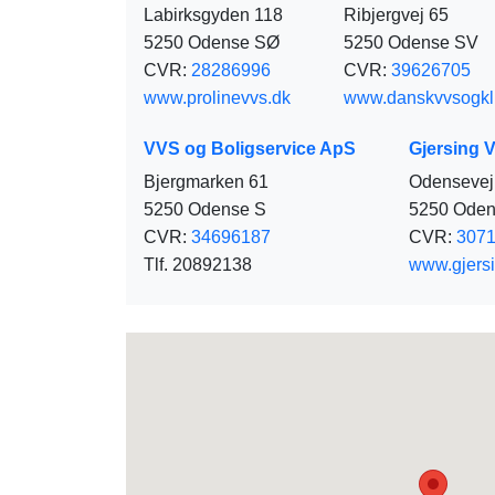
Labirksgyden 118
Ribjergvej 65
5250 Odense SØ
5250 Odense SV
CVR:
28286996
CVR:
39626705
www.prolinevvs.dk
www.danskvvsogkl
VVS og Boligservice ApS
Gjersing 
Bjergmarken 61
Odensevej
5250 Odense S
5250 Oden
CVR:
34696187
CVR:
307
Tlf. 20892138
www.gjers