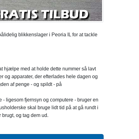
idelig blikkenslager i Peoria IL for at tackle
at hjælpe med at holde dette nummer så lavt
er og apparater, der efterlades hele dagen og
n af ​​penge - og spildt - på
ndre - ligesom fjernsyn og computere - bruger en
holderske skal bruge lidt tid på at gå rundt i
er brugt, og tag dem ud.