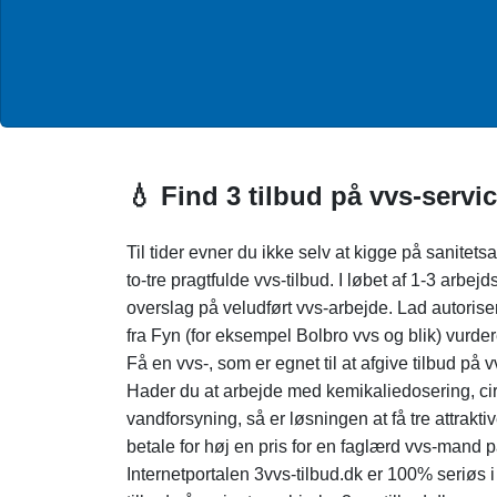
💧 Find 3 tilbud på vvs-servic
Til tider evner du ikke selv at kigge på sanitetsa
to-tre pragtfulde vvs-tilbud. I løbet af 1-3 arbej
overslag på veludført vvs-arbejde. Lad autorise
fra Fyn (for eksempel Bolbro vvs og blik) vurde
Få en vvs-, som er egnet til at afgive tilbud på
Hader du at arbejde med kemikaliedosering, ci
vandforsyning, så er løsningen at få tre attraktive
betale for høj en pris for en faglærd vvs-mand p
Internetportalen 3vvs-tilbud.dk er 100% seriø