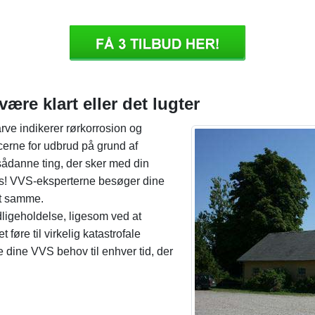
ære klart eller det lugter
rve indikerer rørkorrosion og
ncerne for udbrud på grund af
ådanne ting, der sker med din
 os! VVS-eksperterne besøger dine
et samme.
igeholdelse, ligesom ved at
 føre til virkelig katastrofale
e dine VVS behov til enhver tid, der