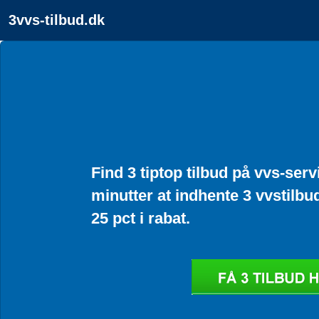
3vvs-tilbud.dk
Find 3 tiptop tilbud på vvs-serv
minutter at indhente 3 vvstilbu
25 pct i rabat.