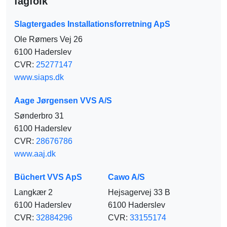
fagfolk
Slagtergades Installationsforretning ApS
Ole Rømers Vej 26
6100 Haderslev
CVR:
25277147
www.siaps.dk
Aage Jørgensen VVS A/S
Sønderbro 31
6100 Haderslev
CVR:
28676786
www.aaj.dk
Büchert VVS ApS
Cawo A/S
Langkær 2
Hejsagervej 33 B
6100 Haderslev
6100 Haderslev
CVR:
32884296
CVR:
33155174