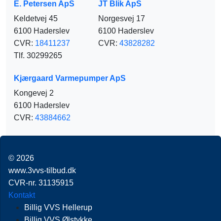
E. Petersen ApS
JT Blik ApS
Keldetvej 45
Norgesvej 17
6100 Haderslev
6100 Haderslev
CVR:
18411237
CVR:
43828282
Tlf. 30299265
Kjærgaard Varmepumper ApS
Kongevej 2
6100 Haderslev
CVR:
43884662
© 2026
www.3vvs-tilbud.dk
CVR-nr. 31135915
Kontakt
Billig VVS Hellerup
Billig VVS Ølstykke