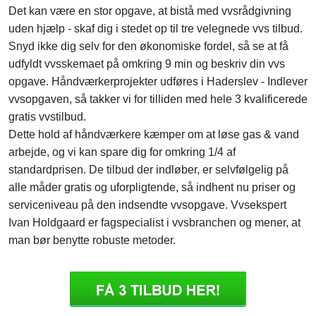
Det kan være en stor opgave, at bistå med vvsrådgivning
uden hjælp - skaf dig i stedet op til tre velegnede vvs tilbud.
Snyd ikke dig selv for den økonomiske fordel, så se at få
udfyldt vvsskemaet på omkring 9 min og beskriv din vvs
opgave. Håndværkerprojekter udføres i Haderslev - Indlever
vvsopgaven, så takker vi for tilliden med hele 3 kvalificerede
gratis vvstilbud.
Dette hold af håndværkere kæmper om at løse gas & vand
arbejde, og vi kan spare dig for omkring 1/4 af
standardprisen. De tilbud der indløber, er selvfølgelig på
alle måder gratis og uforpligtende, så indhent nu priser og
serviceniveau på den indsendte vvsopgave. Vvsekspert
Ivan Holdgaard er fagspecialist i vvsbranchen og mener, at
man bør benytte robuste metoder.