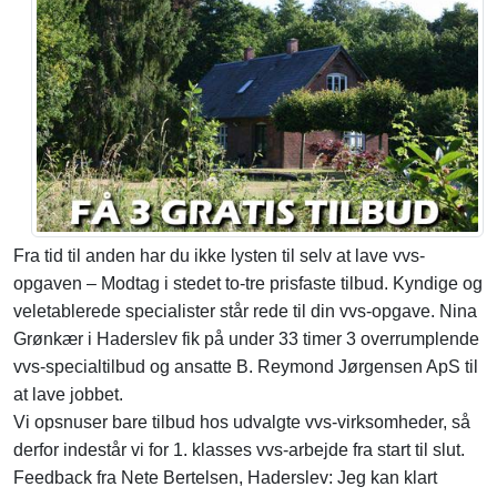
Fra tid til anden har du ikke lysten til selv at lave vvs-
opgaven – Modtag i stedet to-tre prisfaste tilbud. Kyndige og
veletablerede specialister står rede til din vvs-opgave. Nina
Grønkær i Haderslev fik på under 33 timer 3 overrumplende
vvs-specialtilbud og ansatte B. Reymond Jørgensen ApS til
at lave jobbet.
Vi opsnuser bare tilbud hos udvalgte vvs-virksomheder, så
derfor indestår vi for 1. klasses vvs-arbejde fra start til slut.
Feedback fra Nete Bertelsen, Haderslev: Jeg kan klart