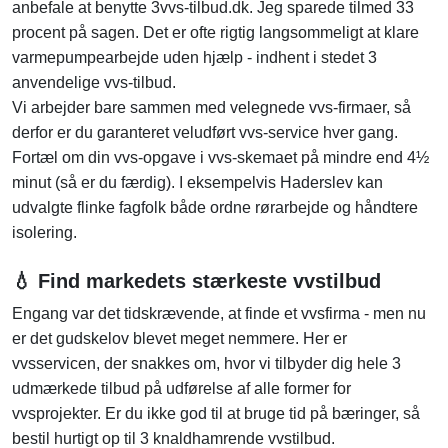
anbefale at benytte 3vvs-tilbud.dk. Jeg sparede tilmed 33
procent på sagen. Det er ofte rigtig langsommeligt at klare
varmepumpearbejde uden hjælp - indhent i stedet 3
anvendelige vvs-tilbud.
Vi arbejder bare sammen med velegnede vvs-firmaer, så
derfor er du garanteret veludført vvs-service hver gang.
Fortæl om din vvs-opgave i vvs-skemaet på mindre end 4½
minut (så er du færdig). I eksempelvis Haderslev kan
udvalgte flinke fagfolk både ordne rørarbejde og håndtere
isolering.
💧 Find markedets stærkeste vvstilbud
Engang var det tidskrævende, at finde et vvsfirma - men nu
er det gudskelov blevet meget nemmere. Her er
vvsservicen, der snakkes om, hvor vi tilbyder dig hele 3
udmærkede tilbud på udførelse af alle former for
vvsprojekter. Er du ikke god til at bruge tid på bæringer, så
bestil hurtigt op til 3 knaldhamrende vvstilbud.