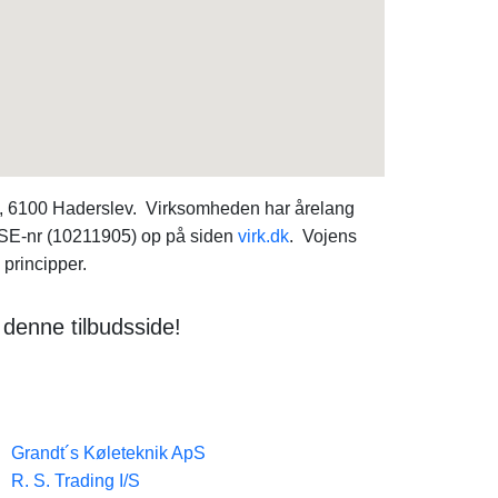
1, 6100 Haderslev. Virksomheden har årelang
s SE-nr (10211905) op på siden
virk.dk
. Vojens
principper.
denne tilbudsside!
Grandt´s Køleteknik ApS
R. S. Trading I/S