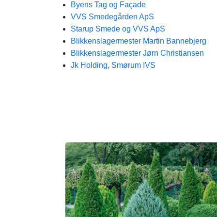
Byens Tag og Façade
VVS Smedegården ApS
Starup Smede og VVS ApS
Blikkenslagermester Martin Bannebjerg
Blikkenslagermester Jørn Christiansen
Jk Holding, Smørum IVS