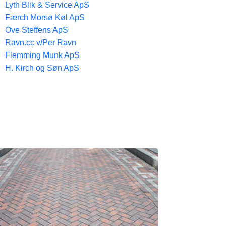
Lyth Blik & Service ApS
Færch Morsø Køl ApS
Ove Steffens ApS
Ravn.cc v/Per Ravn
Flemming Munk ApS
H. Kirch og Søn ApS