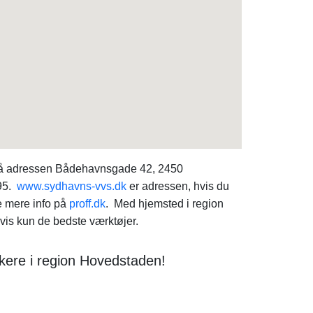
 på adressen Bådehavnsgade 42, 2450
895.
www.sydhavns-vvs.dk
er adressen, hvis du
e mere info på
proff.dk
. Med hjemsted i region
is kun de bedste værktøjer.
kere i region Hovedstaden!