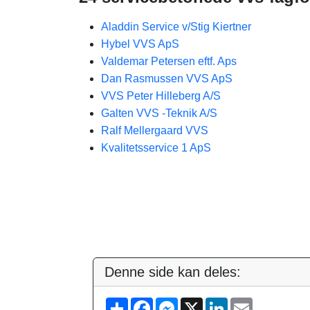
Aladdin Service v/Stig Kiertner
Hybel VVS ApS
Valdemar Petersen eftf. Aps
Dan Rasmussen VVS ApS
VVS Peter Hilleberg A/S
Galten VVS -Teknik A/S
Ralf Mellergaard VVS
Kvalitetsservice 1 ApS
Denne side kan deles:
S
F
M
X
L
E