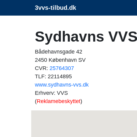
3vvs-tilbud.dk
Sydhavns VV
Bådehavnsgade 42
2450 København SV
CVR:
25764307
TLF: 22114895
www.sydhavns-vvs.dk
Erhverv: VVS
(
Reklamebeskyttet
)