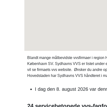
Blandt mange målbevidste vvsfirmaer i regio
København SV. Sydhavns VVS er listet under er
vil se firmaets vvs website. Ønsker du andr
Hovedstaden har Sydhavns VVS håndteret i mas
I dag den 8. august 2026 var denn
24 servicebetonede vvs-fagfo