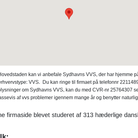
n Hovedstaden kan vi anbefale Sydhavns VVS, der har hjemme
hvervstype: VVS. Du kan ringe til firmaet på telefonnr 22114
e oplysninger om Sydhavns VVS, kan du med CVR-nr 25764307 s
sevis af vvs problemer igennem mange år og benytter naturligv
e firmaside blevet studeret af 313 hæderlige dans
lk: