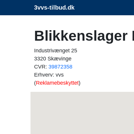
3vvs-tilbud.dk
Blikkenslager
Industrivænget 25
3320 Skævinge
CVR:
39872358
Erhverv: vvs
(
Reklamebeskyttet
)