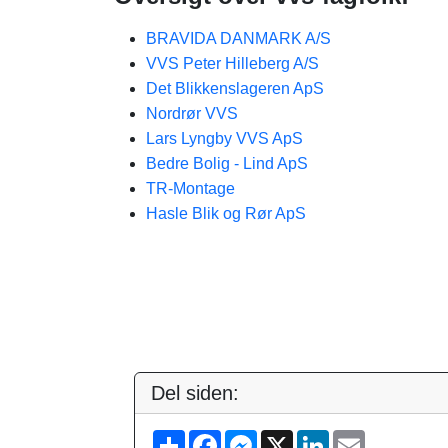
BRAVIDA DANMARK A/S
VVS Peter Hilleberg A/S
Det Blikkenslageren ApS
Nordrør VVS
Lars Lyngby VVS ApS
Bedre Bolig - Lind ApS
TR-Montage
Hasle Blik og Rør ApS
Del siden:
S
F
M
X
L
E