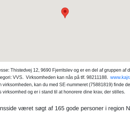
: Thistedvej 12, 9690 Fjerritslev og er en del af gruppen af d
ategori: VVS. Virksomheden kan nås på tlf. 98211188.
www.kajr
om virksomheden, kan du med SE-nummeret (75881819) finde d
rksomhed og er i stand til at honorere dine krav, der stilles.
nsside været søgt af 165 gode personer i region No