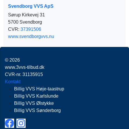
Svendborg VVS ApS
Sørup Kirkevej 31
5700 Svendborg
CVR:
37391506
www.svendborgvvs.nu
© 2026
www.3vvs-tilbud.dk
CVR-nr. 31135915
Kontakt
Billig VVS Høje-taastrup
Billig VVS Karlslunde
Billig VVS Ølstykke
Billig VVS Sønderborg