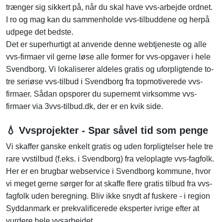
trænger sig sikkert på, når du skal have vvs-arbejde ordnet.
I ro og mag kan du sammenholde vvs-tilbuddene og herpå
udpege det bedste.
Det er superhurtigt at anvende denne webtjeneste og alle
vvs-firmaer vil gerne løse alle former for vvs-opgaver i hele
Svendborg. Vi lokaliserer aldeles gratis og uforpligtende to-
tre seriøse vvs-tilbud i Svendborg fra topmotiverede vvs-
firmaer. Sådan opsporer du supernemt virksomme vvs-
firmaer via 3vvs-tilbud.dk, der er en kvik side.
💧 Vvsprojekter - Spar såvel tid som penge
Vi skaffer ganske enkelt gratis og uden forpligtelser hele tre
rare vvstilbud (f.eks. i Svendborg) fra veloplagte vvs-fagfolk.
Her er en brugbar webservice i Svendborg kommune, hvor
vi meget gerne sørger for at skaffe flere gratis tilbud fra vvs-
fagfolk uden beregning. Bliv ikke snydt af fuskere - i region
Syddanmark er prekvalificerede eksperter ivrige efter at
vurdere hele vvsarbejdet.