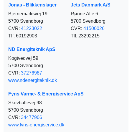
Jonas - Blikkenslager
Jets Danmark A/S
Bjernemarksvej 19
Rønne Alle 6
5700 Svendborg
5700 Svendborg
CVR:
41223022
CVR:
41500026
Tlf. 60192903
Tlf. 23292215
ND Energiteknik ApS
Kogtvedvej 59
5700 Svendborg
CVR:
37276987
www.ndenergiteknik.dk
Fyns Varme- & Energiservice ApS
Skovballevej 98
5700 Svendborg
CVR:
34477906
www.fyns-energiservice.dk