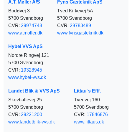
A.T. Møller A/S
Fyns Gasteknik​ ApS
Bodøvej 3
Tved Kirkevej 5A
5700 Svendborg
5700 Svendborg
CVR:
29974748
CVR:
29783489
www.atmoller.dk
www.fynsgasteknik.dk
Hybel VVS ApS
Nordre Ringvej 121
5700 Svendborg
CVR:
19328945
www.hybel-vvs.dk
Landet Blik & VVS ApS
Littau´s Eftf.
Skovballevej 25
Tvedvej 160
5700 Svendborg
5700 Svendborg
CVR:
29221200
CVR:
17846876
www.landetblik-vvs.dk
www.littaus.dk