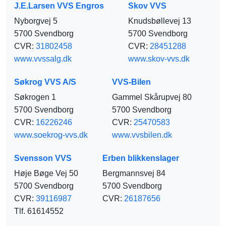
J.E.Larsen VVS Engros
Skov VVS
Nyborgvej 5
Knudsbøllevej 13
5700 Svendborg
5700 Svendborg
CVR:
31802458
CVR:
28451288
www.vvssalg.dk
www.skov-vvs.dk
Søkrog VVS A/S
VVS-Bilen
Søkrogen 1
Gammel Skårupvej 80
5700 Svendborg
5700 Svendborg
CVR:
16226246
CVR:
25470583
www.soekrog-vvs.dk
www.vvsbilen.dk
Svensson VVS
Erben blikkenslager
Høje Bøge Vej 50
Bergmannsvej 84
5700 Svendborg
5700 Svendborg
CVR:
39116987
CVR:
26187656
Tlf. 61614552