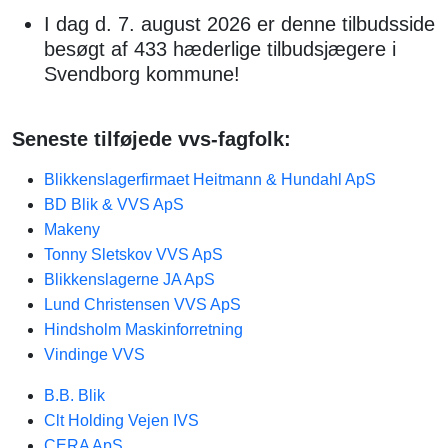
I dag d. 7. august 2026 er denne tilbudsside
besøgt af 433 hæderlige tilbudsjægere i
Svendborg kommune!
Seneste tilføjede vvs-fagfolk:
Blikkenslagerfirmaet Heitmann & Hundahl ApS
BD Blik & VVS ApS
Makeny
Tonny Sletskov VVS ApS
Blikkenslagerne JA ApS
Lund Christensen VVS ApS
Hindsholm Maskinforretning
Vindinge VVS
B.B. Blik
Clt Holding Vejen IVS
CERA ApS