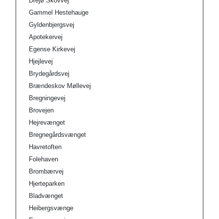
Drejø Skovvej
Gammel Hestehauge
Gyldenbjergsvej
Apotekervej
Egense Kirkevej
Hjejlevej
Brydegårdsvej
Brændeskov Møllevej
Bregningevej
Brovejen
Hejrevænget
Bregnegårdsvænget
Havretoften
Folehaven
Brombærvej
Hjerteparken
Bladvænget
Heibergsvænge