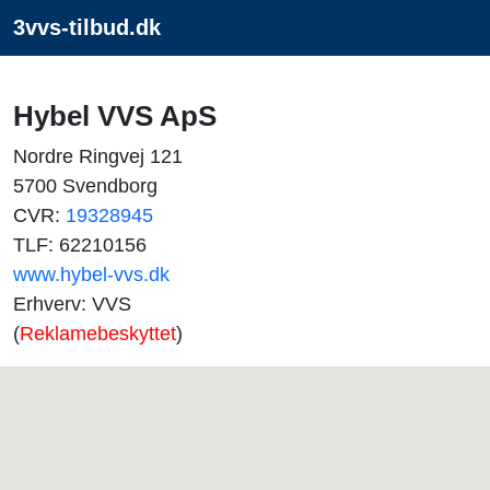
3vvs-tilbud.dk
Hybel VVS ApS
Nordre Ringvej 121
5700 Svendborg
CVR:
19328945
TLF: 62210156
www.hybel-vvs.dk
Erhverv: VVS
(
Reklamebeskyttet
)