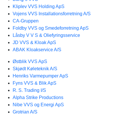
Kliplev VVS Holding ApS
Vojens VVS Installationsforretning A/S
CA-Gruppen
Foldby VVS og Smedeforretning ApS
Låsby V V S & Oliefyringsservice
JD VVS & Kloak ApS
ABAK Kloakservice A/S
Østblik VVS ApS
Skjødt Køleteknik A/S
Henriks Varmepumper ApS
Fyns VVS & Blik ApS
R. S. Trading I/S
Alpha Strike Productions
Nibe VVS og Energi ApS
Grotrian A/S