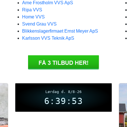
Arne Frostholm VVS ApS
Ripa VVS
Home VVS
Svend Grau VVS
Blikkenslagerfirmaet Ernst Meyer ApS
Karlsson VVS Teknik ApS
Lørdag d. 8/8-26
6:39:53