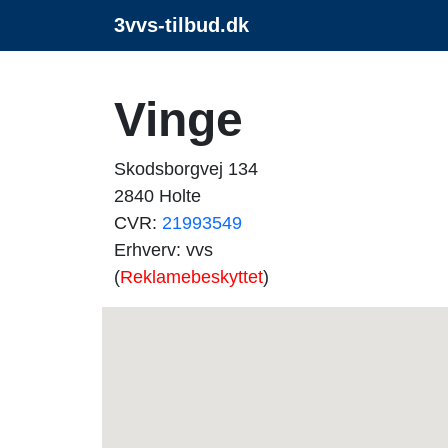
3vvs-tilbud.dk
Vinge
Skodsborgvej 134
2840 Holte
CVR:
21993549
Erhverv: vvs
(
Reklamebeskyttet
)