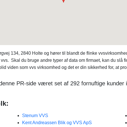
vej 134, 2840 Holte og hører til blandt de flinke vvsvirksomh
 vvs. Skal du bruge andre typer af data om firmaet, kan du slå
id viden som vvs virksomhed og det er din sikkerhed for, at pro
denne PR-side været set af 292 fornuftige kunder i
lk:
Stenum VVS
Kent Andreassen Blik og VVS ApS