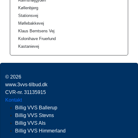
Ravnshøjgyden
Køllenbjerg
Stationsvej
Møllebakkevej
Klaus Berntsens Vej
Kolonihave Fruerlund
Kastanievej
© 2026
www.3vvs-tilbud.dk
CVR-nr. 31135915
Kontakt
Billig VVS Ballerup
Billig VVS Stevns
Billig VVS Als
Billig VVS Himmerland