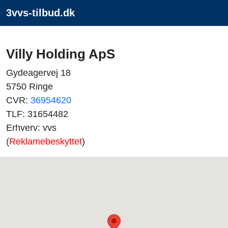
3vvs-tilbud.dk
Villy Holding ApS
Gydeagervej 18
5750 Ringe
CVR:
36954620
TLF: 31654482
Erhverv: vvs
(
Reklamebeskyttet
)