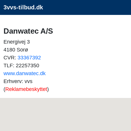
3vvs-tilbud.dk
Danwatec A/S
Energivej 3
4180 Sorø
CVR:
33367392
TLF: 22257350
www.danwatec.dk
Erhverv: vvs
(
Reklamebeskyttet
)