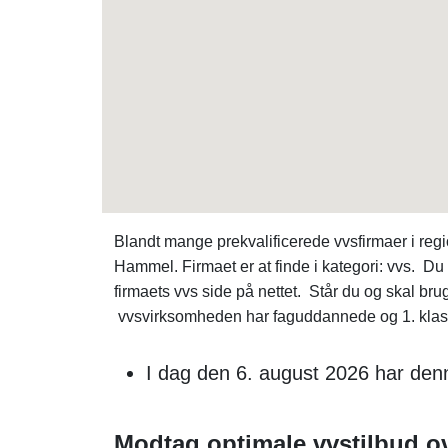
Blandt mange prekvalificerede vvsfirmaer i re
Hammel. Firmaet er at finde i kategori: vvs. D
firmaets vvs side på nettet. Står du og skal br
vvsvirksomheden har faguddannede og 1. klass
I dag den 6. august 2026 har den
Modtag optimale vvstilbud ov