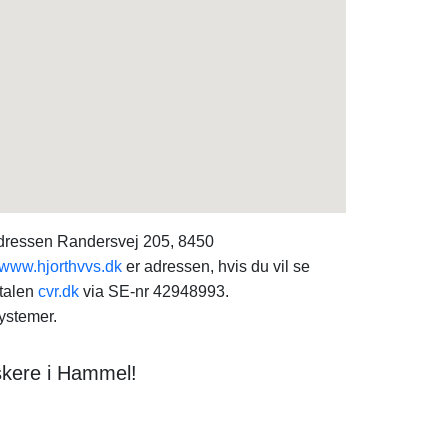
 adressen Randersvej 205, 8450
www.hjorthvvs.dk
er adressen, hvis du vil se
rtalen
cvr.dk
via SE-nr 42948993.
ystemer.
skere i Hammel!