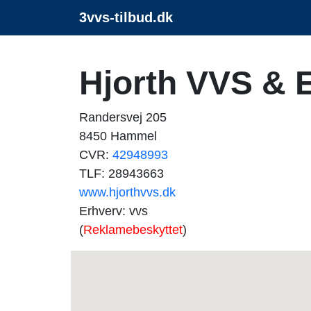
3vvs-tilbud.dk
Hjorth VVS & 
Randersvej 205
8450 Hammel
CVR:
42948993
TLF: 28943663
www.hjorthvvs.dk
Erhverv: vvs
(
Reklamebeskyttet
)