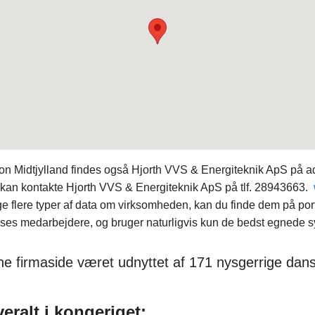
gion Midtjylland findes også Hjorth VVS & Energiteknik ApS på
u kan kontakte Hjorth VVS & Energiteknik ApS på tlf. 28943663.
uge flere typer af data om virksomheden, kan du finde dem på po
es medarbejdere, og bruger naturligvis kun de bedst egnede s
ne firmaside været udnyttet af 171 nysgerrige dan
eralt i kongeriget: