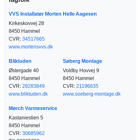
VVS Installatør Morten Helle Aagesen
Kirkeskovvej 28
8450 Hammel
CVR:
34517665
www.mortensvvs.dk
Bliktuden
Søberg Montage
Østergade 40
Voldby Hovvej 9
8450 Hammel
8450 Hammel
CVR:
28283849
CVR:
21196835
www.bliktuden.dk
www.soeberg-montage.dk
Mørch Varmeservice
Kastaniestien 5
8450 Hammel
CVR:
30685962