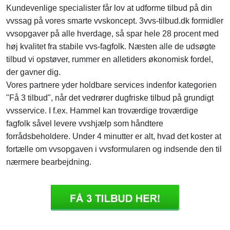
Kundevenlige specialister får lov at udforme tilbud på din
vvssag på vores smarte vvskoncept. 3vvs-tilbud.dk formidler
vvsopgaver på alle hverdage, så spar hele 28 procent med
høj kvalitet fra stabile vvs-fagfolk. Næsten alle de udsøgte
tilbud vi opstøver, rummer en alletiders økonomisk fordel,
der gavner dig.
Vores partnere yder holdbare services indenfor kategorien
"Få 3 tilbud", når det vedrører dugfriske tilbud på grundigt
vvsservice. I f.ex. Hammel kan troværdige troværdige
fagfolk såvel levere vvshjælp som håndtere
forrådsbeholdere. Under 4 minutter er alt, hvad det koster at
fortælle om vvsopgaven i vvsformularen og indsende den til
nærmere bearbejdning.