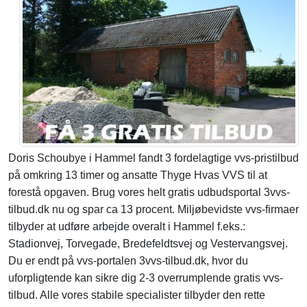
Doris Schoubye i Hammel fandt 3 fordelagtige vvs-pristilbud
på omkring 13 timer og ansatte Thyge Hvas VVS til at
forestå opgaven. Brug vores helt gratis udbudsportal 3vvs-
tilbud.dk nu og spar ca 13 procent. Miljøbevidste vvs-firmaer
tilbyder at udføre arbejde overalt i Hammel f.eks.:
Stadionvej, Torvegade, Bredefeldtsvej og Vestervangsvej.
Du er endt på vvs-portalen 3vvs-tilbud.dk, hvor du
uforpligtende kan sikre dig 2-3 overrumplende gratis vvs-
tilbud. Alle vores stabile specialister tilbyder den rette