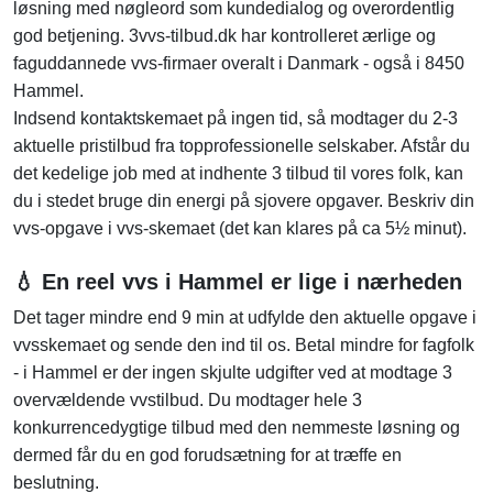
løsning med nøgleord som kundedialog og overordentlig
god betjening. 3vvs-tilbud.dk har kontrolleret ærlige og
faguddannede vvs-firmaer overalt i Danmark - også i 8450
Hammel.
Indsend kontaktskemaet på ingen tid, så modtager du 2-3
aktuelle pristilbud fra topprofessionelle selskaber. Afstår du
det kedelige job med at indhente 3 tilbud til vores folk, kan
du i stedet bruge din energi på sjovere opgaver. Beskriv din
vvs-opgave i vvs-skemaet (det kan klares på ca 5½ minut).
💧 En reel vvs i Hammel er lige i nærheden
Det tager mindre end 9 min at udfylde den aktuelle opgave i
vvsskemaet og sende den ind til os. Betal mindre for fagfolk
- i Hammel er der ingen skjulte udgifter ved at modtage 3
overvældende vvstilbud. Du modtager hele 3
konkurrencedygtige tilbud med den nemmeste løsning og
dermed får du en god forudsætning for at træffe en
beslutning.