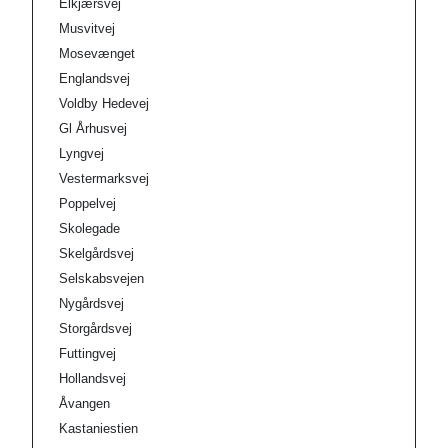
Elkjærsvej
Musvitvej
Mosevænget
Englandsvej
Voldby Hedevej
Gl Århusvej
Lyngvej
Vestermarksvej
Poppelvej
Skolegade
Skelgårdsvej
Selskabsvejen
Nygårdsvej
Storgårdsvej
Futtingvej
Hollandsvej
Åvangen
Kastaniestien