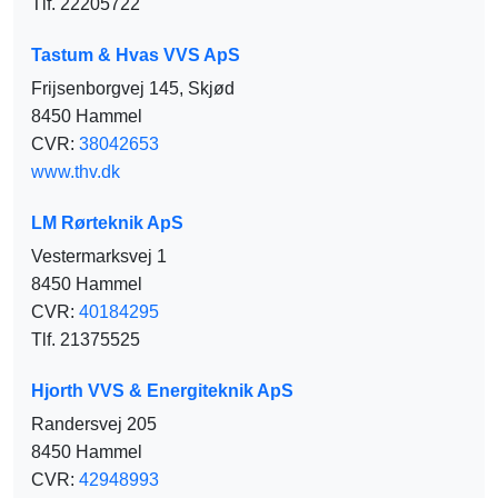
Tlf. 22205722
Tastum & Hvas VVS ApS
Frijsenborgvej 145, Skjød
8450 Hammel
CVR:
38042653
www.thv.dk
LM Rørteknik ApS
Vestermarksvej 1
8450 Hammel
CVR:
40184295
Tlf. 21375525
Hjorth VVS & Energiteknik ApS
Randersvej 205
8450 Hammel
CVR:
42948993